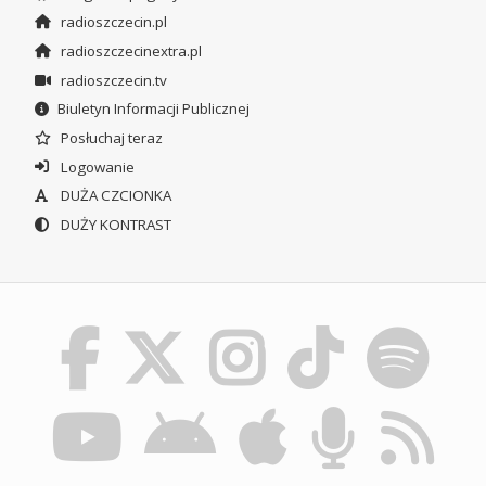
radioszczecin.pl
radioszczecinextra.pl
radioszczecin.tv
Biuletyn Informacji Publicznej
Posłuchaj teraz
Logowanie
DUŻA CZCIONKA
DUŻY KONTRAST