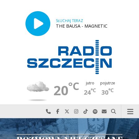
SŁUCHAJ TERAZ
THE BAUSA - MAGNETIC
°C
jutro
pojutrze
20
°C
°C
24
30
Najlepiej po prostu do nas zadzwoń
Odwiedź nas na Facebook-u
Odwiedź nas na X
Odwiedź nas na Instagram-ie
Odwiedź nas na TikTok-u
Szukaj nas na Spotify
Wyślij do nas w
Szukaj