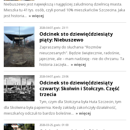
Niebuszewo jest największą i najgęściej zaludnioną dzielnicą miasta.
Mieszka tu 41 tys. osób, czyli ponad 10% mieszkańców Szczecina. Jaka
jest historia…
» więcej
2026-04-07, godz. 23:11
Odcinek sto dziewięćdziesiąty
piąty: Niebuszewo
Zapraszamy do słuchania "Rozmów
nieuczesanych". Będzie świątecznie, radośnie,
jajecznie, ale – mam nadzieję - nie do chrzanu. Ta
historia zaczęła…
» więcej
2026-04-07, godz. 23:06
Odcinek sto dziewięćdziesiąty
czwarty: Skolwin i Stołczyn. Część
trzecia
Tym, czym dla Stołczyna była Huta Szczecin, tym
dla Skolwina była papiernia. Kiedy zakłady zakończyły działalność,
mieszkańcy odczuli to bardzo boleśnie…
» więcej
2026-03-25, godz. 01:00