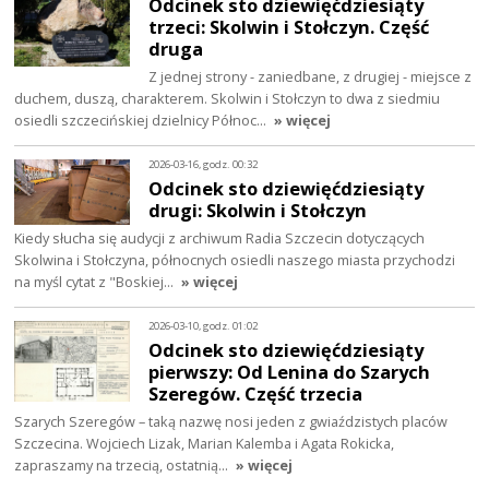
Odcinek sto dziewięćdziesiąty
trzeci: Skolwin i Stołczyn. Część
druga
Z jednej strony - zaniedbane, z drugiej - miejsce z
duchem, duszą, charakterem. Skolwin i Stołczyn to dwa z siedmiu
osiedli szczecińskiej dzielnicy Północ…
» więcej
2026-03-16, godz. 00:32
Odcinek sto dziewięćdziesiąty
drugi: Skolwin i Stołczyn
Kiedy słucha się audycji z archiwum Radia Szczecin dotyczących
Skolwina i Stołczyna, północnych osiedli naszego miasta przychodzi
na myśl cytat z "Boskiej…
» więcej
2026-03-10, godz. 01:02
Odcinek sto dziewięćdziesiąty
pierwszy: Od Lenina do Szarych
Szeregów. Część trzecia
Szarych Szeregów – taką nazwę nosi jeden z gwiaździstych placów
Szczecina. Wojciech Lizak, Marian Kalemba i Agata Rokicka,
zapraszamy na trzecią, ostatnią…
» więcej