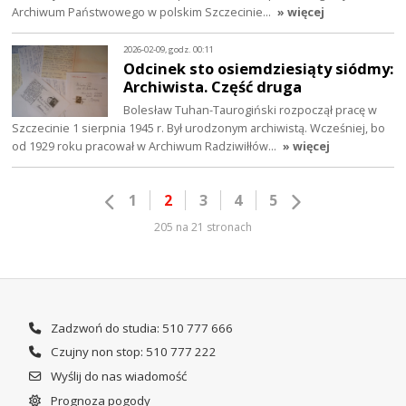
Archiwum Państwowego w polskim Szczecinie…
» więcej
2026-02-09, godz. 00:11
Odcinek sto osiemdziesiąty siódmy:
Archiwista. Część druga
Bolesław Tuhan-Taurogiński rozpoczął pracę w
Szczecinie 1 sierpnia 1945 r. Był urodzonym archiwistą. Wcześniej, bo
od 1929 roku pracował w Archiwum Radziwiłłów…
» więcej
1
2
3
4
5
205 na 21 stronach
Zadzwoń do studia: 510 777 666
Czujny non stop: 510 777 222
Wyślij do nas wiadomość
Prognoza pogody