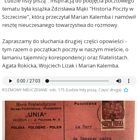
"Ludzie listy piszą". Inspiracją do podjęcia pocztowego
tematu była książka Zdzisława Mąki "Historia Poczty w
Szczecinie", którą przeczytał Marian Kalemba i namówił
resztę nieuczesanego towarzystwa do rozmowy.
Zapraszamy do słuchania drugiej części opowieści -
tym razem o początkach poczty w naszym mieście, o
łamaniu tajemnicy korespondencji oraz filatelistach.
Agata Rokicka, Wojciech Lizak i Marian Kalemba.
ROZMOWY NIEUCZESANE- odc. 175 (Ludzie listy piszą. Część druga)