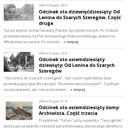
2026-03-04, godz. 00:53
Odcinek sto dziewięćdziesiąty: Od
Lenina do Szarych Szeregów. Część
druga
Tuż po wojnie został nazwany Placem Sprzymierzonych. Po 5 latach
przemianowany na Plac Konstantego Rokossowskiego, potem na
Włodzimierza Lenina. Po Leninie…
» więcej
2026-02-21, godz. 23:52
Odcinek sto osiemdziesiąty
dziewiąty: Od Lenina do Szarych
Szeregów
"Od Lenina do Szarych Szeregów" - tym razem wybraliśmy dość
prowokacyjny tytuł dla naszych "Rozmów nieuczesanych". Z pełnym
uszanowaniem, ale i nieuczesaniem…
» więcej
2026-02-16, godz. 01:47
Odcinek sto osiemdziesiąty ósmy:
Archiwista. Część trzecia
Przydomek "Tuhan" przy nazwisku "Taurogiński"
wskazuje na tatarski rodowód pana Bolesława, pierwszego dyrektora