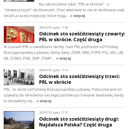
Na zakończenie cyklu "PRL w skrócie" - o
"złowieszczych" skrótowcach. Choć właściwie to nie te skrótowce siały
strach,a raczej instytucje, które kryją…
» więcej
2025-07-01, godz. 17:40
Odcinek sto sześćdziesiąty czwarty:
PRL w skrócie. Część druga
W czasach PRL-u uwielbiano skróty. Sam PRL pochodził od Polskiej
Rzeczypospolitej Ludowej. Idźmy dalej: ZSRR, NRD, PZPR, PSL, MO, UB,
SB, ZOMO, PGR, ZMP, ZSMP…
» więcej
2025-07-01, godz. 17:47
Odcinek sto sześćdziesiąty trzeci:
PRL w skrócie
PRL - to skrót od Polskiej Rzeczpospolitej Ludowej. Potocznie jest on
używany do określenia naszego państwa po II wojnie światowej, kiedy
to dostaliśmy się…
» więcej
2025-07-01, godz. 17:37
Odcinek sto sześćdziesiąty drugi:
Najdalsza Polska? Część druga