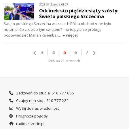
2025-05-13, godz. 01:37
Odcinek sto pięćdziesiąty szósty:
Święto polskiego Szczecina
Święto polskiego Szczecina w czasach PRL-u obchodzone było
hucznie. Co zrobić z tym świętem? - na to pytanie próbują
odpowiedzieć Marian Kalemba i…
» więcej
3
4
5
6
7
205 na 21 stronach
Zadzwoń do studia: 510 777 666
Czujny non stop: 510 777 222
Wyślij do nas wiadomość
Prognoza pogody
radioszczecin.pl