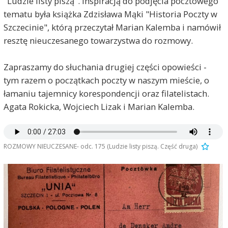
"Ludzie listy piszą". Inspiracją do podjęcia pocztowego
tematu była książka Zdzisława Mąki "Historia Poczty w
Szczecinie", którą przeczytał Marian Kalemba i namówił
resztę nieuczesanego towarzystwa do rozmowy.
Zapraszamy do słuchania drugiej części opowieści -
tym razem o początkach poczty w naszym mieście, o
łamaniu tajemnicy korespondencji oraz filatelistach.
Agata Rokicka, Wojciech Lizak i Marian Kalemba.
ROZMOWY NIEUCZESANE- odc. 175 (Ludzie listy piszą. Część druga)