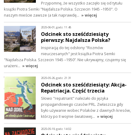
Przypomnę, że wszystko zaczęło się od tytułu
książki Piotra Semki "Najdalsza Polska. Szczecin 1945 –1950". O
naszym mieście zawsze (a tak naprawdę…
» więcej
2025-06-01, godz. 11:48
Odcinek sto sześćdziesiąty
pierwszy: Najdalsza Polska?
Inspiracją do tej odsłony "Rozmów
nieuczesanych" jest książka Piotra Semki
"Najdalsza Polska. Szczecin 1945 –1950”. Nie ukrywajmy, czujemy się
urażeni…
» więcej
2025-05-26, godz. 21:31
Odcinek sto sześćdziesiąty: Akcja-
Repatriacja. Część trzecia
Słowo "repatriant" należało do języka
propagandowego czasów PRL. Zwłaszcza gdy
było używanie wobec Polaków z dawnych kresów,
którzy po II wojnie światowej…
» więcej
2025-05-19, godz. 14:02