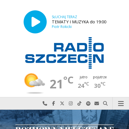
SŁUCHAJ TERAZ
TEMATY I MUZYKA do 19:00
Piotr Rokicki
°C
jutro
pojutrze
21
°C
°C
24
30
Najlepiej po prostu do nas zadzwoń
Odwiedź nas na Facebook-u
Odwiedź nas na X
Odwiedź nas na Instagram-ie
Odwiedź nas na TikTok-u
Szukaj nas na Spotify
Wyślij do nas w
Szukaj