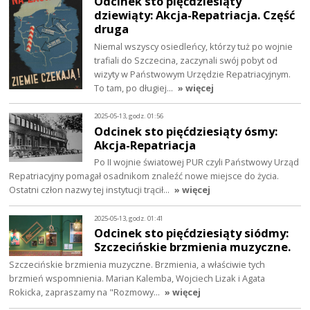
Odcinek sto pięćdziesiąty
dziewiąty: Akcja-Repatriacja. Część
druga
Niemal wszyscy osiedleńcy, którzy tuż po wojnie
trafiali do Szczecina, zaczynali swój pobyt od
wizyty w Państwowym Urzędzie Repatriacyjnym.
To tam, po długiej…
» więcej
2025-05-13, godz. 01:56
Odcinek sto pięćdziesiąty ósmy:
Akcja-Repatriacja
Po II wojnie światowej PUR czyli Państwowy Urząd
Repatriacyjny pomagał osadnikom znaleźć nowe miejsce do życia.
Ostatni człon nazwy tej instytucji trącił…
» więcej
2025-05-13, godz. 01:41
Odcinek sto pięćdziesiąty siódmy:
Szczecińskie brzmienia muzyczne.
Szczecińskie brzmienia muzyczne. Brzmienia, a właściwie tych
brzmień wspomnienia. Marian Kalemba, Wojciech Lizak i Agata
Rokicka, zapraszamy na "Rozmowy…
» więcej