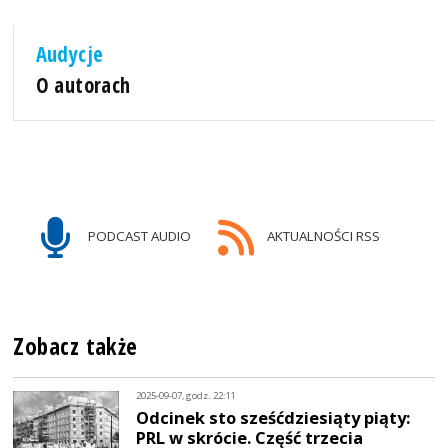
Audycje
O autorach
PODCAST AUDIO
AKTUALNOŚCI RSS
Zobacz także
2025-09-07, godz. 22:11
Odcinek sto sześćdziesiąty piąty:
PRL w skrócie. Część trzecia