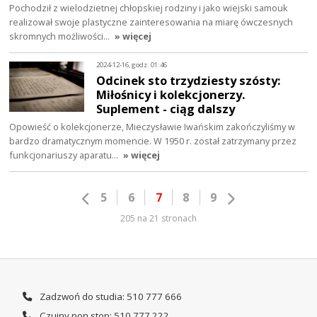
Pochodził z wielodzietnej chłopskiej rodziny i jako wiejski samouk
realizował swoje plastyczne zainteresowania na miarę ówczesnych
skromnych możliwości…
» więcej
2024-12-16, godz. 01:46
Odcinek sto trzydziesty szósty:
Miłośnicy i kolekcjonerzy.
Suplement - ciąg dalszy
Opowieść o kolekcjonerze, Mieczysławie Iwańskim zakończyliśmy w
bardzo dramatycznym momencie. W 1950 r. został zatrzymany przez
funkcjonariuszy aparatu…
» więcej
5
6
7
8
9
205 na 21 stronach
Zadzwoń do studia: 510 777 666
Czujny non stop: 510 777 222