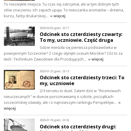
To niezwykłe miejsca. Tu czas się zatrzymał, ale w tym dobrym tych
słów znaczeniu. Ich zapach upaja. To mieszanka aromatów – drewna,
kurzu, farby drukarskiej…
» więcej
2025-02-02, godz. 22:17
Odcinek sto czterdziesty czwarty:
To my, uczniowie. Część druga
Gdzie mieściła się pierwsza podstawówka w
powojennym Szczecinie? Z czego słynęło Liceum Morskie? Cóż to za
twór: Technikum Zawodowe dla Przodujących…
» więcej
2025-01-27, godz. 23:13
Odcinek sto czterdziesty trzeci: To
my, uczniowie
2/3 tercetu to duet. Zatem dziś w "Rozmowach
nieuczesanych" w duecie porozmawiamy o szkole, początkach
szczecińskiej oświaty, ale i o najnowszym rankingu Perspektyw…
»
więcej
2025-01-19, godz. 23:32
Odcinek sto czterdziesty drugi: