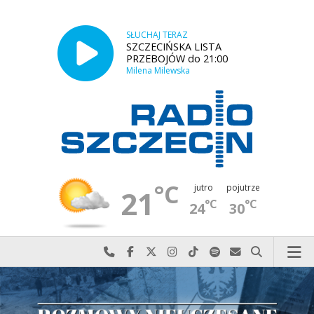
SŁUCHAJ TERAZ
SZCZECIŃSKA LISTA
PRZEBOJÓW do 21:00
Milena Milewska
°C
jutro
pojutrze
21
°C
°C
24
30
Najlepiej po prostu do nas zadzwoń
Odwiedź nas na Facebook-u
Odwiedź nas na X
Odwiedź nas na Instagram-ie
Odwiedź nas na TikTok-u
Szukaj nas na Spotify
Wyślij do nas w
Szukaj