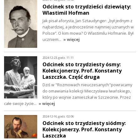
Odcinek sto trzydzieści dziewiąty:
Wlastimil Hofman
Jak pisał aforysta, Jan Sztaudynger: „był jednym z
najbardziej, a jednocześnie najmniej uznanych w
Polsce”. O kim mowa? O Wlastimilu Hofmanie. Był
uczniem…
» więcej
2024-12-23, godz. 11:11
Odcinek sto trzydziesty ósmy:
Kolekcjonerzy. Prof. Konstanty
Laszczka. Część druga
Dziś w "Rozmowach nieuczesanych"powracamy
do omawiania kolekcji Mieczysława Iwańskiego,
który po wojnie zamieszkał w Szczecinie. Przez
całe swoje życie…
» więcej
2024-12-16, godz. 02:06
Odcinek sto trzydziesty siódmy:
Kolekcjonerzy. Prof. Konstanty
Laszczka