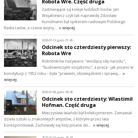
Robota Wre. Część druga
Zadziwiające są koleje ludzkich losów. Jan
Wojakiewicz czyli tak naprawdę Zdzisław
Kunstmann był spikerem radiowym Polskiego
Radia Lwów, a czasie wojny…
» więcej
2025-01-13, godz. 01:45
Odcinek sto czterdziesty pierwszy:
Robota Wre
Robotników nazywano "wiodącą siłą narodu",
"budowniczymi socjalizmu", a praca - jak pisano w
konstytucji z 1952 roku – była "prawem, obowiązkiem i sprawą…
»
więcej
2025-01-06, godz. 00:45
Odcinek sto czterdziesty: Wlastimil
Hofman. Część druga
Mieczysław Iwański był kolekcjonerem. Zamawiał
dzieła sztuki u znakomitych artystów, z którymi przez lata
korespondował. Zachowały się listy pisane do…
» więcej
2025-01-02, godz. 18:43