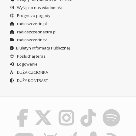
Wyślij do nas wiadomość
Prognoza pogody
radioszczecin.pl
radioszczecinextra.pl
radioszczecin.tv
Biuletyn Informacji Publicznej
Posłuchaj teraz
Logowanie
DUŻA CZCIONKA
DUŻY KONTRAST