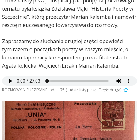
"Ludzie listy piszą". Inspiracją do podjęcia pocztowego
tematu była książka Zdzisława Mąki "Historia Poczty w
Szczecinie", którą przeczytał Marian Kalemba i namówił
resztę nieuczesanego towarzystwa do rozmowy.
Zapraszamy do słuchania drugiej części opowieści -
tym razem o początkach poczty w naszym mieście, o
łamaniu tajemnicy korespondencji oraz filatelistach.
Agata Rokicka, Wojciech Lizak i Marian Kalemba.
ROZMOWY NIEUCZESANE- odc. 175 (Ludzie listy piszą. Część druga)