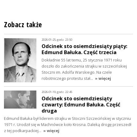
Zobacz także
2026-01-25, godz. 23:50
Odcinek sto osiemdziesiąty piąty:
Edmund Bałuka. Część trzecia
Dokładnie 55 lat temu, 25 stycznia 1971 roku
doszło do zakończenia strajku w szczecińskiej
Stoczni im. Adolfa Warskiego. Na czele
robotniczego protestu stał…
» więcej
2026-01-19, godz. 22:45
Odcinek sto osiemdziesiąty
czwarty: Edmund Bałuka. Część
druga
Edmund Bałuka był liderem strajku w Stoczni Szczecińskiej w styczniu
1971 r. Urodził się w Machnówce koło Krosna. Daleką drogę przeszedł
z tej podkarpackiej…
» więcej