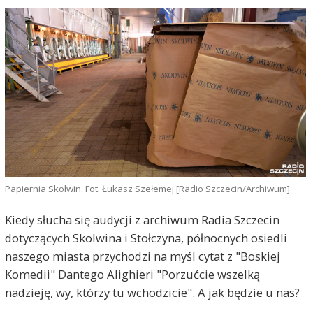
Papiernia Skolwin. Fot. Łukasz Szełemej [Radio Szczecin/Archiwum]
Kiedy słucha się audycji z archiwum Radia Szczecin
dotyczących Skolwina i Stołczyna, północnych osiedli
naszego miasta przychodzi na myśl cytat z "Boskiej
Komedii" Dantego Alighieri "Porzućcie wszelką
nadzieję, wy, którzy tu wchodzicie". A jak będzie u nas?