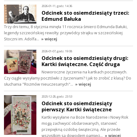
2026-01-11, godz. 14:36
Odcinek sto osiemdziesiąty trzeci:
Edmund Bałuka
Trzy dni temu, 8 stycznia minęła 11 rocznica śmierci Edmunda Bałuki,
legendy szczecińskiej rewolty. przywódcy strajku w szczecińskiej
Stoczni im. Adolfa…
» więcej
2026-01-07, godz. 19:08
Odcinek sto osiemdziesiąty drugi:
Kartki świąteczne. Część druga
Noworoczne życzenia na kartkach pocztowych.
Czy ciągle wysyłamy pocztówki z życzeniami? I jak to zrobić z klasą? Do
słuchania "Rozmów nieuczesanych"…
» więcej
2025-12-28, godz. 23:53
Odcinek sto osiemdziesiąty
pierwszy: Kartki świąteczne
Kartki wysyłane na Boże Narodzenie i Nowy Rok
mogą zachwycić obdarowanych, stanowić
przepiękną ozdobę świąteczną. Ale przede
wszystkim są dowodem pamięci…
» więcej