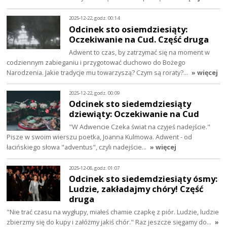
2025-12-22, godz. 00:14
Odcinek sto osiemdziesiąty:
Oczekiwanie na Cud. Część druga
Adwent to czas, by zatrzymać się na moment w
codziennym zabieganiu i przygotować duchowo do Bożego
Narodzenia. Jakie tradycje mu towarzyszą? Czym są roraty?…
» więcej
2025-12-22, godz. 00:09
Odcinek sto siedemdziesiąty
dziewiąty: Oczekiwanie na Cud
"W Adwencie Czeka świat na czyjeś nadejście."
Pisze w swoim wierszu poetka, Joanna Kulmowa. Adwent - od
łacińskiego słowa "adventus", czyli nadejście…
» więcej
2025-12-08, godz. 01:07
Odcinek sto siedemdziesiąty ósmy:
Ludzie, zakładajmy chóry! Część
druga
"Nie trać czasu na wygłupy, miałeś chamie czapkę z piór. Ludzie, ludzie
zbierzmy się do kupy i załóżmy jakiś chór." Raz jeszcze sięgamy do…
»