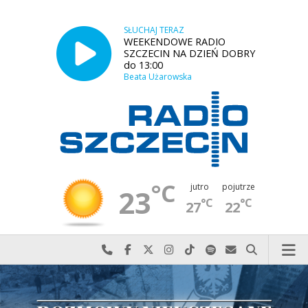
SŁUCHAJ TERAZ
WEEKENDOWE RADIO
SZCZECIN NA DZIEŃ DOBRY
do 13:00
Beata Użarowska
°C
jutro
pojutrze
23
°C
°C
27
22
Najlepiej po prostu do nas zadzwoń
Odwiedź nas na Facebook-u
Odwiedź nas na X
Odwiedź nas na Instagram-ie
Odwiedź nas na TikTok-u
Szukaj nas na Spotify
Wyślij do nas w
Szukaj