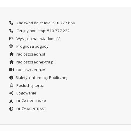
Zadzwoń do studia: 510 777 666
Czujny non stop: 510 777 222
Wyślij do nas wiadomość
Prognoza pogody
radioszczecin.pl
radioszczecinextra.pl
radioszczecin.tv
Biuletyn Informacji Publicznej
Posłuchaj teraz
Logowanie
DUŻA CZCIONKA
DUŻY KONTRAST