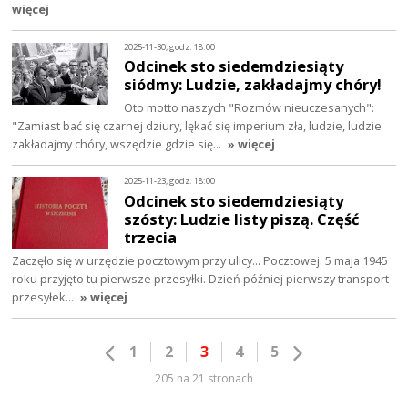
więcej
2025-11-30, godz. 18:00
Odcinek sto siedemdziesiąty
siódmy: Ludzie, zakładajmy chóry!
Oto motto naszych "Rozmów nieuczesanych":
"Zamiast bać się czarnej dziury, lękać się imperium zła, ludzie, ludzie
zakładajmy chóry, wszędzie gdzie się…
» więcej
2025-11-23, godz. 18:00
Odcinek sto siedemdziesiąty
szósty: Ludzie listy piszą. Część
trzecia
Zaczęło się w urzędzie pocztowym przy ulicy... Pocztowej. 5 maja 1945
roku przyjęto tu pierwsze przesyłki. Dzień później pierwszy transport
przesyłek…
» więcej
1
2
3
4
5
205 na 21 stronach