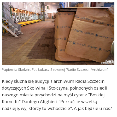
Papiernia Skolwin. Fot. Łukasz Szełemej [Radio Szczecin/Archiwum]
Kiedy słucha się audycji z archiwum Radia Szczecin
dotyczących Skolwina i Stołczyna, północnych osiedli
naszego miasta przychodzi na myśl cytat z "Boskiej
Komedii" Dantego Alighieri "Porzućcie wszelką
nadzieję, wy, którzy tu wchodzicie". A jak będzie u nas?