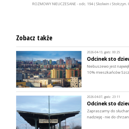
ROZMOWY NIEUCZESANE - odc. 194 ( Skolwin i Stołczyn. C
Zobacz także
2026-04-13, godz. 00:25
Odcinek sto dzie
Niebuszewo jest najwięks
10% mieszkańców Szczec
2026-04-07, godz. 23:11
Odcinek sto dzie
Zapraszamy do słuchani
nadzieję - nie do chrzan