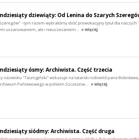
mdziesiąty dziewiąty: Od Lenina do Szarych Szereg
Szeregów" - tym razem wybraliśmy dość prowokacyjny tytuł dla naszyc
nym uszanowaniem, ale i nieuczesaniem…
» więcej
mdziesiąty ósmy: Archiwista. Część trzecia
 nazwisku "Taurogiński" wskazuje na tatarski rodowód pana Bolesława,
Archiwum Państwowego w polskim Szczecinie…
» więcej
mdziesiąty siódmy: Archiwista. Część druga