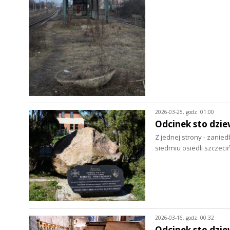
2026-03-25, godz. 01:00
Odcinek sto dziew
Z jednej strony - zanied
siedmiu osiedli szczeci
2026-03-16, godz. 00:32
Odcinek sto dziew