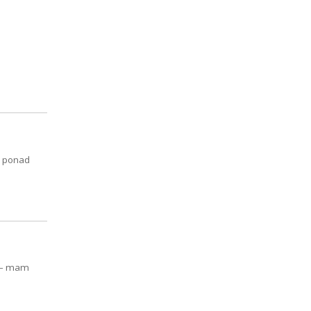
li ponad
e – mam