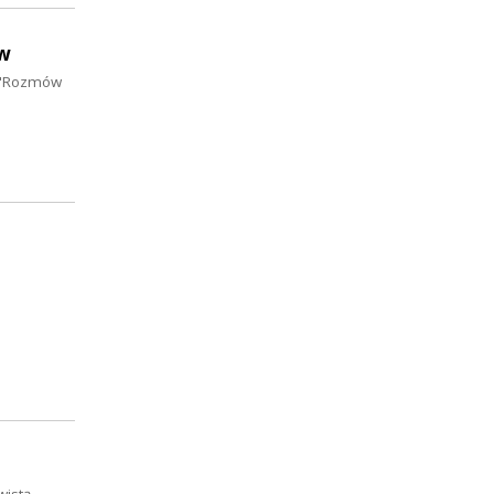
ów
h "Rozmów