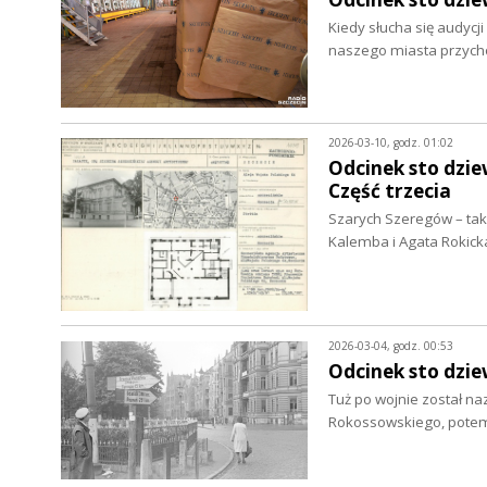
Kiedy słucha się audycj
naszego miasta przycho
2026-03-10, godz. 01:02
Odcinek sto dzie
Część trzecia
Szarych Szeregów – taką
Kalemba i Agata Rokick
2026-03-04, godz. 00:53
Odcinek sto dzie
Tuż po wojnie został n
Rokossowskiego, potem