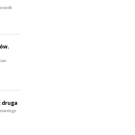
osiedli
gów.
rian
ć druga
nstantego