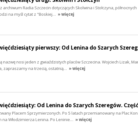
i z archiwum Radia Szczecin dotyczących Skolwina i Stołczyna, północnych 
dzi na myśl cytat z "Boskiej…
» więcej
więćdziesiąty pierwszy: Od Lenina do Szarych Szere
 nazwę nosi jeden z gwiaździstych placów Szczecina. Wojciech Lizak, Ma
a, zapraszamy na trzecią, ostatnią…
» więcej
więćdziesiąty: Od Lenina do Szarych Szeregów. Częś
azwany Placem Sprzymierzonych. Po 5 latach przemianowany na Plac Ko
 na Włodzimierza Lenina. Po Leninie…
» więcej