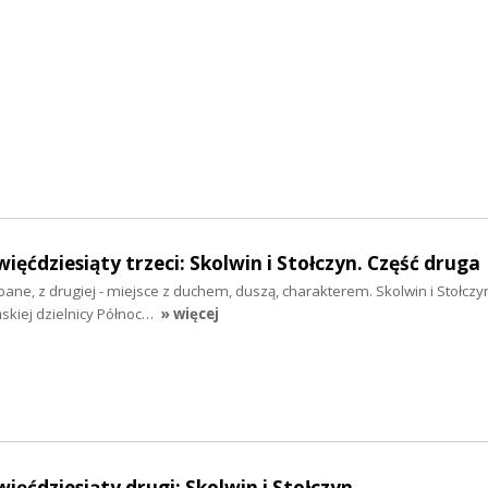
ięćdziesiąty trzeci: Skolwin i Stołczyn. Część druga
bane, z drugiej - miejsce z duchem, duszą, charakterem. Skolwin i Stołczy
ńskiej dzielnicy Północ…
» więcej
ięćdziesiąty drugi: Skolwin i Stołczyn