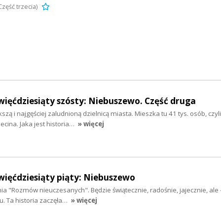
zęść trzecia)
więćdziesiąty szósty: Niebuszewo. Część druga
zą i najgęściej zaludnioną dzielnicą miasta. Mieszka tu 41 tys. osób, czy
ina. Jaka jest historia…
» więcej
więćdziesiąty piąty: Niebuszewo
a "Rozmów nieuczesanych". Będzie świątecznie, radośnie, jajecznie, al
u. Ta historia zaczęła…
» więcej