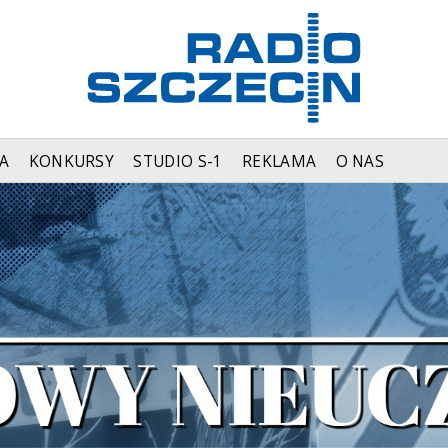
A
KONKURSY
STUDIO S-1
REKLAMA
O NAS