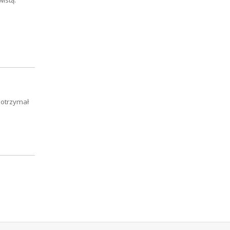
istą.
 otrzymał