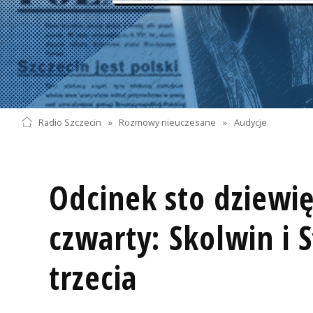
Radio Szczecin
»
Rozmowy nieuczesane
»
Audycje
Odcinek sto dziewię
czwarty: Skolwin i S
trzecia