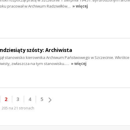
ski rozpoczął pracę w Szczecinie 1 sierpnia 1945 r. Był urodzonym archiw
roku pracował w Archiwum Radziwiłłów…
» więcej
mdziesiąty szósty: Archiwista
bjął stanowisko kierownika Archiwum Państwowego w Szczecinie. Wkrótce
iwisty, zwłaszcza na tym stanowisku..…
» więcej
2
3
4
5
205 na 21 stronach