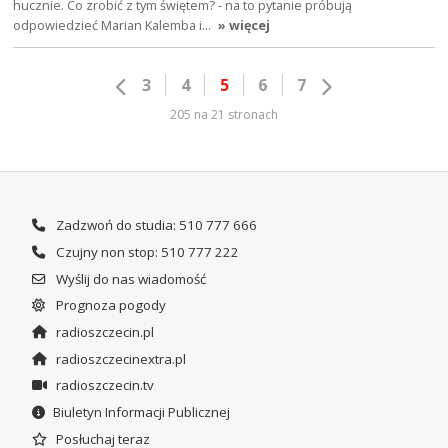
hucznie. Co zrobić z tym świętem? - na to pytanie próbują
odpowiedzieć Marian Kalemba i…
» więcej
3
4
5
6
7
205 na 21 stronach
Zadzwoń do studia: 510 777 666
Czujny non stop: 510 777 222
Wyślij do nas wiadomość
Prognoza pogody
radioszczecin.pl
radioszczecinextra.pl
radioszczecin.tv
Biuletyn Informacji Publicznej
Posłuchaj teraz