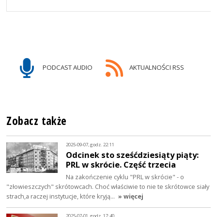
PODCAST AUDIO
AKTUALNOŚCI RSS
Zobacz także
2025-09-07, godz. 22:11
Odcinek sto sześćdziesiąty piąty:
PRL w skrócie. Część trzecia
Na zakończenie cyklu "PRL w skrócie" - o
"złowieszczych" skrótowcach. Choć właściwie to nie te skrótowce siały
strach,a raczej instytucje, które kryją…
» więcej
2025-07-01, godz. 17:40