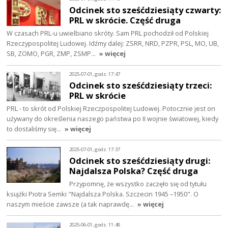
Odcinek sto sześćdziesiąty czwarty:
PRL w skrócie. Część druga
W czasach PRL-u uwielbiano skróty. Sam PRL pochodził od Polskiej
Rzeczypospolitej Ludowej. Idźmy dalej: ZSRR, NRD, PZPR, PSL, MO, UB,
SB, ZOMO, PGR, ZMP, ZSMP…
» więcej
2025-07-01, godz. 17:47
Odcinek sto sześćdziesiąty trzeci:
PRL w skrócie
PRL - to skrót od Polskiej Rzeczpospolitej Ludowej. Potocznie jest on
używany do określenia naszego państwa po II wojnie światowej, kiedy
to dostaliśmy się…
» więcej
2025-07-01, godz. 17:37
Odcinek sto sześćdziesiąty drugi:
Najdalsza Polska? Część druga
Przypomnę, że wszystko zaczęło się od tytułu
książki Piotra Semki "Najdalsza Polska. Szczecin 1945 –1950". O
naszym mieście zawsze (a tak naprawdę…
» więcej
2025-06-01, godz. 11:48