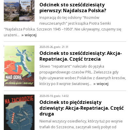
Odcinek sto sześćdziesiąty
pierwszy: Najdalsza Polska?
Inspiracją do tej odsłony "Rozmów
nieuczesanych" jest książka Piotra Semki
"Najdalsza Polska. Szczecin 1945 –1950”. Nie ukrywajmy, czujemy się
urażeni…
» więcej
2025-05-26, godz. 21:31
Odcinek sto sześćdziesiąty: Akcja-
Repatriacja. Część trzecia
Słowo "repatriant" należało do języka
propagandowego czasów PRL. Zwłaszcza gdy
było używanie wobec Polaków z dawnych kresów,
którzy po II wojnie światowej…
» więcej
2025-05-19, godz. 14:02
Odcinek sto pięćdziesiąty
dziewiąty: Akcja-Repatriacja. Część
druga
Niemal wszyscy osiedleńcy, którzy tuż po wojnie
trafiali do Szczecina, zaczynali swój pobyt od