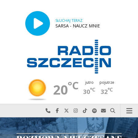
SŁUCHAJ TERAZ
SARSA - NAUCZ MNIE
°C
jutro
pojutrze
20
°C
°C
30
32
Najlepiej po prostu do nas zadzwoń
Odwiedź nas na Facebook-u
Odwiedź nas na X
Odwiedź nas na Instagram-ie
Odwiedź nas na TikTok-u
Szukaj nas na Spotify
Wyślij do nas w
Szukaj