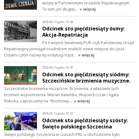
wizyty w Państwowym Urzędzie Repatriacyjnym.
To tam, po długiej…
» więcej
2025-05-13, godz. 01:56
Odcinek sto pięćdziesiąty ósmy:
Akcja-Repatriacja
Po II wojnie światowej PUR czyli Państwowy Urząd
Repatriacyjny pomagał osadnikom znaleźć nowe miejsce do życia.
Ostatni człon nazwy tej instytucji trącił…
» więcej
2025-05-13, godz. 01:41
Odcinek sto pięćdziesiąty siódmy:
Szczecińskie brzmienia muzyczne.
Szczecińskie brzmienia muzyczne. Brzmienia, a właściwie tych
brzmień wspomnienia. Marian Kalemba, Wojciech Lizak i Agata
Rokicka, zapraszamy na "Rozmowy…
» więcej
2025-05-13, godz. 01:37
Odcinek sto pięćdziesiąty szósty:
Święto polskiego Szczecina
Święto polskiego Szczecina w czasach PRL-u obchodzone było