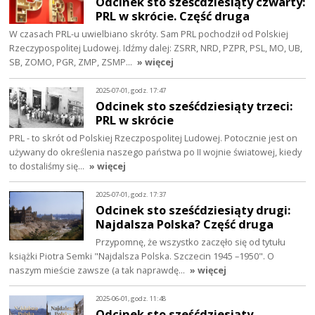
Odcinek sto sześćdziesiąty czwarty:
PRL w skrócie. Część druga
W czasach PRL-u uwielbiano skróty. Sam PRL pochodził od Polskiej
Rzeczypospolitej Ludowej. Idźmy dalej: ZSRR, NRD, PZPR, PSL, MO, UB,
SB, ZOMO, PGR, ZMP, ZSMP…
» więcej
2025-07-01, godz. 17:47
Odcinek sto sześćdziesiąty trzeci:
PRL w skrócie
PRL - to skrót od Polskiej Rzeczpospolitej Ludowej. Potocznie jest on
używany do określenia naszego państwa po II wojnie światowej, kiedy
to dostaliśmy się…
» więcej
2025-07-01, godz. 17:37
Odcinek sto sześćdziesiąty drugi:
Najdalsza Polska? Część druga
Przypomnę, że wszystko zaczęło się od tytułu
książki Piotra Semki "Najdalsza Polska. Szczecin 1945 –1950". O
naszym mieście zawsze (a tak naprawdę…
» więcej
2025-06-01, godz. 11:48
Odcinek sto sześćdziesiąty