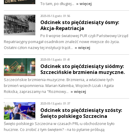
To tam, po długiej…
» więcej
2025-05-13, godz. 01:56
Odcinek sto pięćdziesiąty ósmy:
Akcja-Repatriacja
Po II wojnie światowej PUR czyli Państwowy Urząd
Repatriacyjny pomagał osadnikom znaleźć nowe miejsce do życia.
Ostatni człon nazwy tej instytucji trącił…
» więcej
2025-05-13, godz. 01:41
Odcinek sto pięćdziesiąty siódmy:
Szczecińskie brzmienia muzyczne.
Szczecińskie brzmienia muzyczne. Brzmienia, a właściwie tych
brzmień wspomnienia. Marian Kalemba, Wojciech Lizak i Agata
Rokicka, zapraszamy na "Rozmowy…
» więcej
2025-05-13, godz. 01:37
Odcinek sto pięćdziesiąty szósty:
Święto polskiego Szczecina
Święto polskiego Szczecina w czasach PRL-u obchodzone było
hucznie. Co zrobić z tym świętem? - na to pytanie próbują