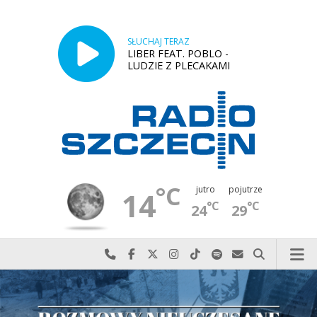
SŁUCHAJ TERAZ
LIBER FEAT. POBLO -
LUDZIE Z PLECAKAMI
°C
jutro
pojutrze
14
°C
°C
24
29
Najlepiej po prostu do nas zadzwoń
Odwiedź nas na Facebook-u
Odwiedź nas na X
Odwiedź nas na Instagram-ie
Odwiedź nas na TikTok-u
Szukaj nas na Spotify
Wyślij do nas w
Szukaj