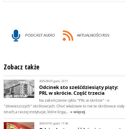
PODCAST AUDIO
AKTUALNOŚCI RSS
Zobacz także
2025-09-07, godz. 22:11
Odcinek sto sześćdziesiąty piąty:
PRL w skrócie. Część trzecia
Na zakończenie cyklu "PRL w skrócie" - o
"złowieszczych" skrótowcach. Choć właściwie to nie te skrótowce siały
strach,a raczej instytucje, które kryją…
» więcej
2025-07-01, godz. 17:40