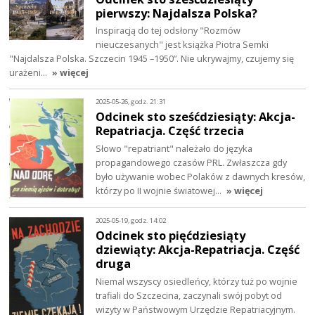
pierwszy: Najdalsza Polska?
Inspiracją do tej odsłony "Rozmów
nieuczesanych" jest książka Piotra Semki
"Najdalsza Polska. Szczecin 1945 –1950”. Nie ukrywajmy, czujemy się
urażeni…
» więcej
2025-05-26, godz. 21:31
Odcinek sto sześćdziesiąty: Akcja-
Repatriacja. Część trzecia
Słowo "repatriant" należało do języka
propagandowego czasów PRL. Zwłaszcza gdy
było używanie wobec Polaków z dawnych kresów,
którzy po II wojnie światowej…
» więcej
2025-05-19, godz. 14:02
Odcinek sto pięćdziesiąty
dziewiąty: Akcja-Repatriacja. Część
druga
Niemal wszyscy osiedleńcy, którzy tuż po wojnie
trafiali do Szczecina, zaczynali swój pobyt od
wizyty w Państwowym Urzędzie Repatriacyjnym.