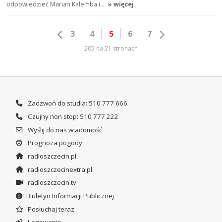
odpowiedzieć Marian Kalemba i…
» więcej
3
4
5
6
7
205 na 21 stronach
Zadzwoń do studia: 510 777 666
Czujny non stop: 510 777 222
Wyślij do nas wiadomość
Prognoza pogody
radioszczecin.pl
radioszczecinextra.pl
radioszczecin.tv
Biuletyn Informacji Publicznej
Posłuchaj teraz