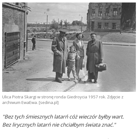
Ulica Piotra Skargi w stronę ronda Giedroycia 1957 rok. Zdjęcie z
archiwum EwaEwa. [sedina.pl]
"Bez tych śmiesznych latarń cóż wieczór byłby wart.
Bez lirycznych latarń nie chciałbym świata znać."