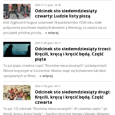
2025-11-11, godz. 16:39
Odcinek sto siedemdziesiąty
czwarty: Ludzie listy piszą
Król Zygmunt II August ustanowił 18 października 1558 roku stałe
połączenie pocztowe między Krakowem a Wenecją, co uważa się za
początek polskiej poczty…
» więcej
2025-11-05, godz. 00:13
Odcinek sto siedemdziesiąty trzeci:
Kręcili, kręcą i kręcić będą. Część
piąta
To już piąta, ostatnia część "Rozmów nieuczesanych" poświęconych
filmom kręconym w Szczecinie. Miasto staje się bohaterem lub tłem
opisywanych w filmie…
» więcej
2025-11-05, godz. 00:11
Odcinek sto siedemdziesiąty drugi:
Kręcili, kręcą i kręcić będą. Część
czwarta
To już 172 odcinek "Rozmów nieuczesanych". W czwartej części " pt:
Kręcili, kręcą i kręcić będą" – bardzo mroczne tematy i klimaty. Mówimy