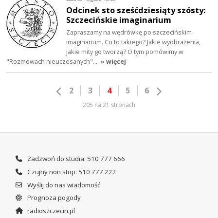
Odcinek sto sześćdziesiąty szósty:
Szczecińskie imaginarium
Zapraszamy na wędrówkę po szczecińskim
imaginarium. Co to takiego? Jakie wyobrażenia,
jakie mity go tworzą? O tym pomówimy w
"Rozmowach nieuczesanych"…
» więcej
2
3
4
5
6
205 na 21 stronach
Zadzwoń do studia: 510 777 666
Czujny non stop: 510 777 222
Wyślij do nas wiadomość
Prognoza pogody
radioszczecin.pl