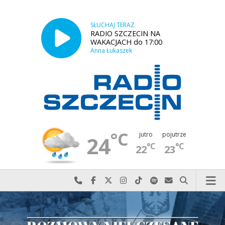
SŁUCHAJ TERAZ
RADIO SZCZECIN NA
WAKACJACH do 17:00
Anna Łukaszek
°C
jutro
pojutrze
24
°C
°C
22
23
Najlepiej po prostu do nas zadzwoń
Odwiedź nas na Facebook-u
Odwiedź nas na X
Odwiedź nas na Instagram-ie
Odwiedź nas na TikTok-u
Szukaj nas na Spotify
Wyślij do nas w
Szukaj