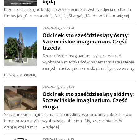
będą
Kręcili, kręcą i kręcić będą. To w Szczecinie powstały zdjęcia do takich
filmów jak „Cała naprzód”, „Alicja”, „Skarga”, „Młode wilki”…
» więcej
2025-09-29, godz. 00:29
Odcinek sto sześćdziesiąty ósmy:
Szczecińskie imaginarium. Część
trzecia
Szczecińskie imaginarium czyli przestrzeń
wyobrażeń mieszkańców na temat miasta i siebie
samych, ale i to, jak nas widzą inni. Tym, co tworzy
naszą…
» więcej
2025-09-21, godz. 23:20
Odcinek sto sześćdziesiąty siódmy:
Szczecińskie imaginarium. Część
druga
Szczecińskie imaginarium. To, co myślimy, wyobrażamy sobie na swój
temat oraz co myślą, wyobrażają sobie inni. My, szczecinianie. W
drugiej części m.in…
» więcej
2025-09-15, godz. 18:30