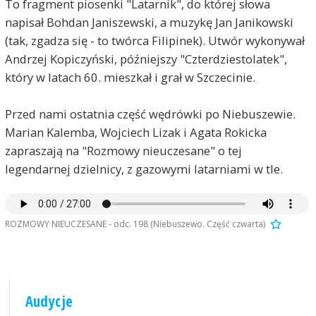
To fragment piosenki "Latarnik", do której słowa
napisał Bohdan Janiszewski, a muzykę Jan Janikowski
(tak, zgadza się - to twórca Filipinek). Utwór wykonywał
Andrzej Kopiczyński, późniejszy "Czterdziestolatek",
który w latach 60. mieszkał i grał w Szczecinie.
Przed nami ostatnia część wędrówki po Niebuszewie.
Marian Kalemba, Wojciech Lizak i Agata Rokicka
zapraszają na "Rozmowy nieuczesane" o tej
legendarnej dzielnicy, z gazowymi latarniami w tle.
ROZMOWY NIEUCZESANE - odc. 198 (Niebuszewo. Część czwarta)
Audycje