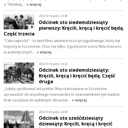
o "Wielkiej…
» więcej
2025-10-19, godz. 23:38
Odcinek sto siedemdziesiąty
pierwszy: Kręcili, kręcą i kręcić będą.
Część trzecia
"Cała naprzód" - to tytuł filmu awanturniczo-przygodowego, który był
kręcony w Szczecinie. Choć nie tylko. Egzotyczne sceny filmu kręcono
w autentycznych…
» więcej
2025-10-16, godz. 19:22
Odcinek sto siedemdziesiąty:
Kręcili, kręcą i kręcić będą. Część
druga
„Gdyby spróbować wszystkie filmy realizowane w Szczecinie
sprowadzić do wspólnego mianownika to mianownikiem tym będzie
brak szczęścia do wybitnych obrazów…
» więcej
2025-10-05, godz. 22:50
Odcinek sto sześćdziesiąty
dziewiąty: Kręcili, kręcą i kręcić