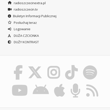
radioszczecinextra.pl
radioszczecin.tv
Biuletyn Informacji Publicznej
Posłuchaj teraz
Logowanie
DUŻA CZCIONKA
DUŻY KONTRAST