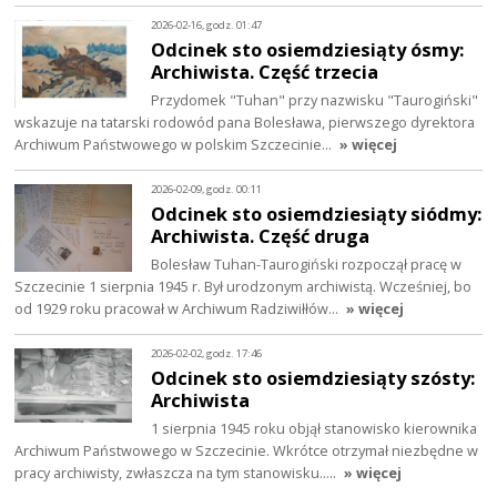
2026-02-16, godz. 01:47
Odcinek sto osiemdziesiąty ósmy:
Archiwista. Część trzecia
Przydomek "Tuhan" przy nazwisku "Taurogiński"
wskazuje na tatarski rodowód pana Bolesława, pierwszego dyrektora
Archiwum Państwowego w polskim Szczecinie…
» więcej
2026-02-09, godz. 00:11
Odcinek sto osiemdziesiąty siódmy:
Archiwista. Część druga
Bolesław Tuhan-Taurogiński rozpoczął pracę w
Szczecinie 1 sierpnia 1945 r. Był urodzonym archiwistą. Wcześniej, bo
od 1929 roku pracował w Archiwum Radziwiłłów…
» więcej
2026-02-02, godz. 17:46
Odcinek sto osiemdziesiąty szósty:
Archiwista
1 sierpnia 1945 roku objął stanowisko kierownika
Archiwum Państwowego w Szczecinie. Wkrótce otrzymał niezbędne w
pracy archiwisty, zwłaszcza na tym stanowisku..…
» więcej