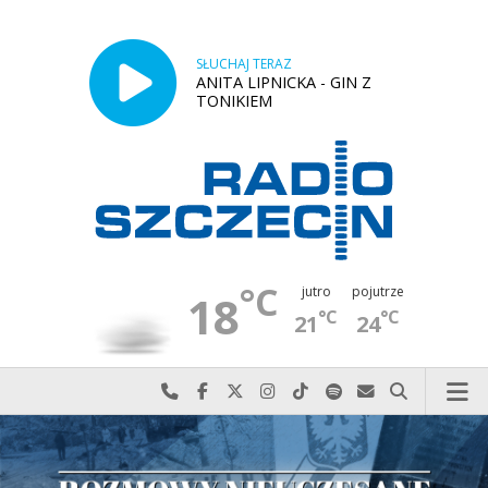
SŁUCHAJ TERAZ
ANITA LIPNICKA - GIN Z
TONIKIEM
°C
jutro
pojutrze
18
°C
°C
21
24
Najlepiej po prostu do nas zadzwoń
Odwiedź nas na Facebook-u
Odwiedź nas na X
Odwiedź nas na Instagram-ie
Odwiedź nas na TikTok-u
Szukaj nas na Spotify
Wyślij do nas w
Szukaj