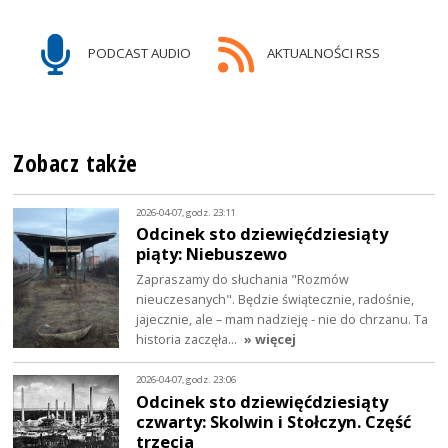
PODCAST AUDIO
AKTUALNOŚCI RSS
Zobacz także
2026-04-07, godz. 23:11
Odcinek sto dziewięćdziesiąty
piąty: Niebuszewo
Zapraszamy do słuchania "Rozmów
nieuczesanych". Będzie świątecznie, radośnie,
jajecznie, ale – mam nadzieję - nie do chrzanu. Ta
historia zaczęła…
» więcej
2026-04-07, godz. 23:06
Odcinek sto dziewięćdziesiąty
czwarty: Skolwin i Stołczyn. Część
trzecia