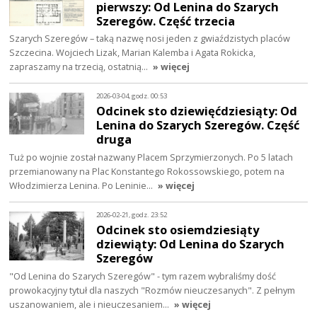
pierwszy: Od Lenina do Szarych
Szeregów. Część trzecia
Szarych Szeregów – taką nazwę nosi jeden z gwiaździstych placów
Szczecina. Wojciech Lizak, Marian Kalemba i Agata Rokicka,
zapraszamy na trzecią, ostatnią…
» więcej
2026-03-04, godz. 00:53
Odcinek sto dziewięćdziesiąty: Od
Lenina do Szarych Szeregów. Część
druga
Tuż po wojnie został nazwany Placem Sprzymierzonych. Po 5 latach
przemianowany na Plac Konstantego Rokossowskiego, potem na
Włodzimierza Lenina. Po Leninie…
» więcej
2026-02-21, godz. 23:52
Odcinek sto osiemdziesiąty
dziewiąty: Od Lenina do Szarych
Szeregów
"Od Lenina do Szarych Szeregów" - tym razem wybraliśmy dość
prowokacyjny tytuł dla naszych "Rozmów nieuczesanych". Z pełnym
uszanowaniem, ale i nieuczesaniem…
» więcej