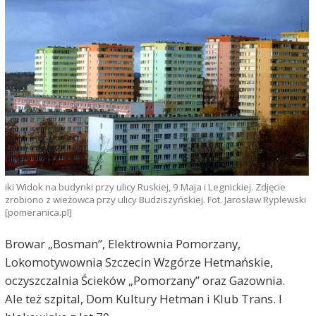
iki Widok na budynki przy ulicy Ruskiej, 9 Maja i Legnickiej. Zdjęcie
zrobiono z wieżowca przy ulicy Budziszyńskiej. Fot. Jarosław Ryplewski
[pomeranica.pl]
Browar „Bosman”, Elektrownia Pomorzany,
Lokomotywownia Szczecin Wzgórze Hetmańskie,
oczyszczalnia Ścieków „Pomorzany” oraz Gazownia.
Ale też szpital, Dom Kultury Hetman i Klub Trans. I