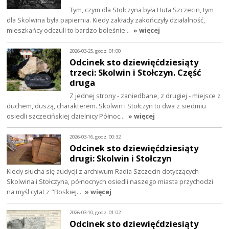
Tym, czym dla Stołczyna była Huta Szczecin, tym
dla Skolwina była papiernia. Kiedy zakłady zakończyły działalność,
mieszkańcy odczuli to bardzo boleśnie…
» więcej
2026-03-25, godz. 01:00
Odcinek sto dziewięćdziesiąty
trzeci: Skolwin i Stołczyn. Część
druga
Z jednej strony - zaniedbane, z drugiej - miejsce z
duchem, duszą, charakterem. Skolwin i Stołczyn to dwa z siedmiu
osiedli szczecińskiej dzielnicy Północ…
» więcej
2026-03-16, godz. 00:32
Odcinek sto dziewięćdziesiąty
drugi: Skolwin i Stołczyn
Kiedy słucha się audycji z archiwum Radia Szczecin dotyczących
Skolwina i Stołczyna, północnych osiedli naszego miasta przychodzi
na myśl cytat z "Boskiej…
» więcej
2026-03-10, godz. 01:02
Odcinek sto dziewięćdziesiąty