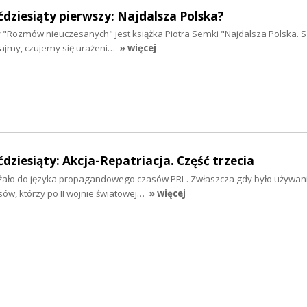
ćdziesiąty pierwszy: Najdalsza Polska?
ny "Rozmów nieuczesanych" jest książka Piotra Semki "Najdalsza Polska. S
ajmy, czujemy się urażeni…
» więcej
ćdziesiąty: Akcja-Repatriacja. Część trzecia
eżało do języka propagandowego czasów PRL. Zwłaszcza gdy było używan
ów, którzy po II wojnie światowej…
» więcej