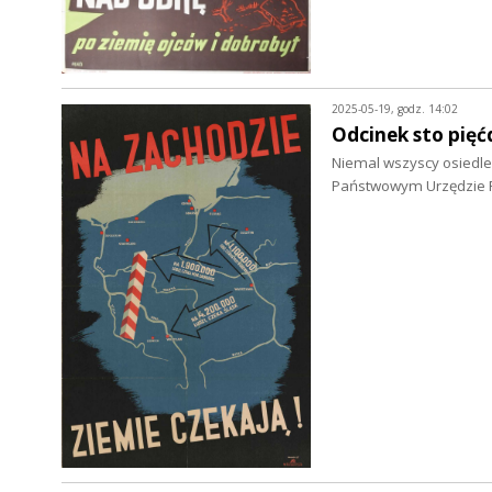
2025-05-19, godz. 14:02
Odcinek sto pięć
Niemal wszyscy osiedleńc
Państwowym Urzędzie R