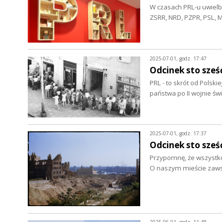
W czasach PRL-u uwielbi
ZSRR, NRD, PZPR, PSL,
2025-07-01, godz. 17:47
Odcinek sto sześć
PRL - to skrót od Polsk
państwa po II wojnie św
2025-07-01, godz. 17:37
Odcinek sto sześ
Przypomnę, że wszystko 
O naszym mieście zaw
2025-06-01, godz. 11:48