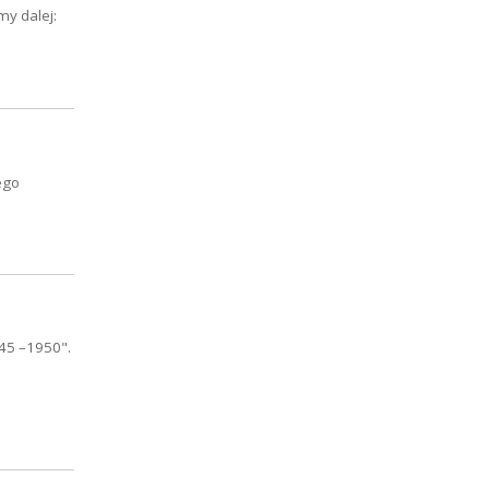
my dalej:
ego
945 –1950".