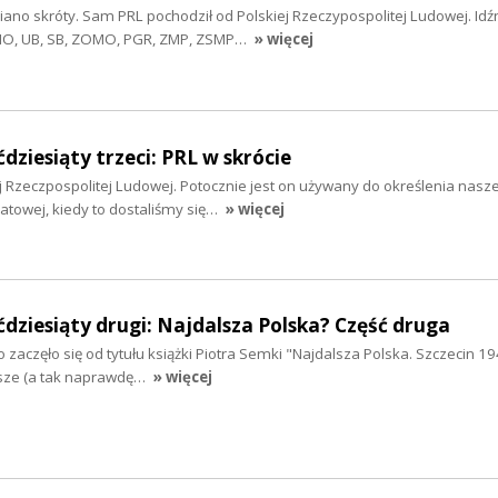
ano skróty. Sam PRL pochodził od Polskiej Rzeczypospolitej Ludowej. Idź
 MO, UB, SB, ZOMO, PGR, ZMP, ZSMP…
» więcej
dziesiąty trzeci: PRL w skrócie
iej Rzeczpospolitej Ludowej. Potocznie jest on używany do określenia nasz
iatowej, kiedy to dostaliśmy się…
» więcej
ćdziesiąty drugi: Najdalsza Polska? Część druga
zaczęło się od tytułu książki Piotra Semki "Najdalsza Polska. Szczecin 1
sze (a tak naprawdę…
» więcej