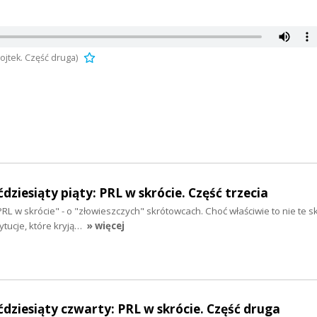
tek. Część druga)
dziesiąty piąty: PRL w skrócie. Część trzecia
RL w skrócie" - o "złowieszczych" skrótowcach. Choć właściwie to nie te 
tytucje, które kryją…
» więcej
ćdziesiąty czwarty: PRL w skrócie. Część druga