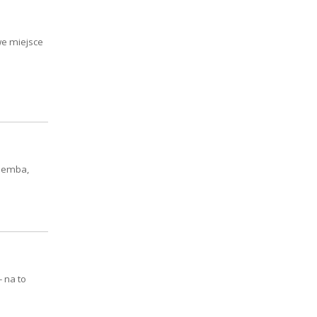
we miejsce
alemba,
 na to