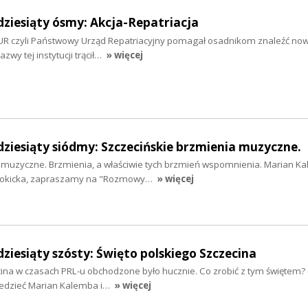
dziesiąty ósmy: Akcja-Repatriacja
 PUR czyli Państwowy Urząd Repatriacyjny pomagał osadnikom znaleźć no
azwy tej instytucji trącił…
» więcej
dziesiąty siódmy: Szczecińskie brzmienia muzyczne.
 muzyczne. Brzmienia, a właściwie tych brzmień wspomnienia. Marian K
a Rokicka, zapraszamy na "Rozmowy…
» więcej
dziesiąty szósty: Święto polskiego Szczecina
ina w czasach PRL-u obchodzone było hucznie. Co zrobić z tym świętem? -
iedzieć Marian Kalemba i…
» więcej