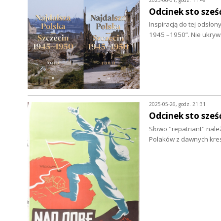
Odcinek sto sześ
Inspiracją do tej odsło
1945 –1950”. Nie ukryw
2025-05-26, godz. 21:31
Odcinek sto sześ
Słowo "repatriant" nal
Polaków z dawnych kres