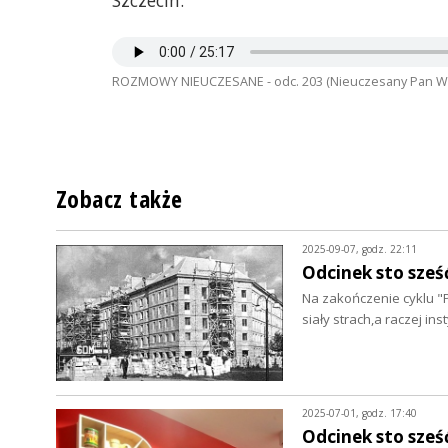
Szczecin.
ROZMOWY NIEUCZESANE - odc. 203 (Nieuczesany Pan Woj
Zobacz także
2025-09-07, godz. 22:11
Odcinek sto sześć
Na zakończenie cyklu "P
siały strach,a raczej ins
2025-07-01, godz. 17:40
Odcinek sto sześ