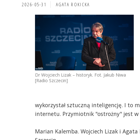
2026-05-31
AGATA ROKICKA
Dr Wojciech Lizak – historyk. Fot. Jakub Niwa
[Radio Szczecin]
wykorzystał sztuczną inteligencję. I to
internetu. Przymiotnik "ostrożny" jes
Marian Kalemba. Wojciech Lizak i Agata