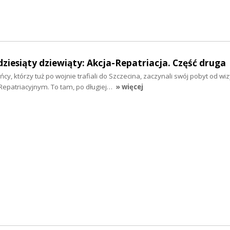
dziesiąty dziewiąty: Akcja-Repatriacja. Część druga
y, którzy tuż po wojnie trafiali do Szczecina, zaczynali swój pobyt od wiz
epatriacyjnym. To tam, po długiej…
» więcej