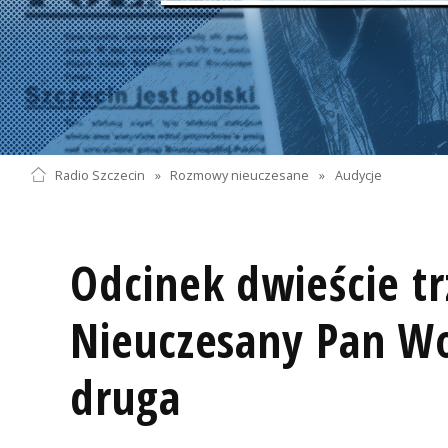
Radio Szczecin
»
Rozmowy nieuczesane
»
Audycje
Odcinek dwieście tr
Nieuczesany Pan Wo
druga