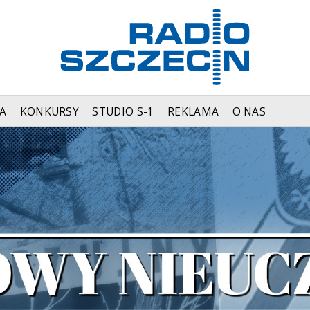
A
KONKURSY
STUDIO S-1
REKLAMA
O NAS