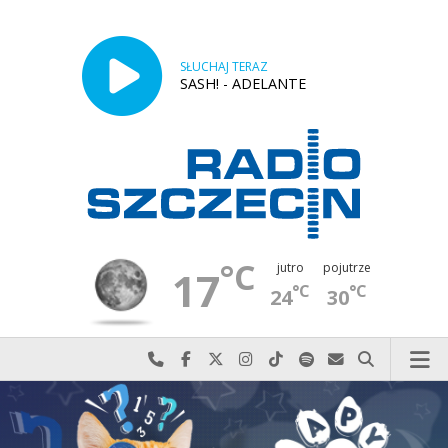
SŁUCHAJ TERAZ
SASH! - ADELANTE
°C
jutro
pojutrze
17
°C
°C
24
30
Najlepiej po prostu do nas zadzwoń
Odwiedź nas na Facebook-u
Odwiedź nas na X
Odwiedź nas na Instagram-ie
Odwiedź nas na TikTok-u
Szukaj nas na Spotify
Wyślij do nas w
Szukaj