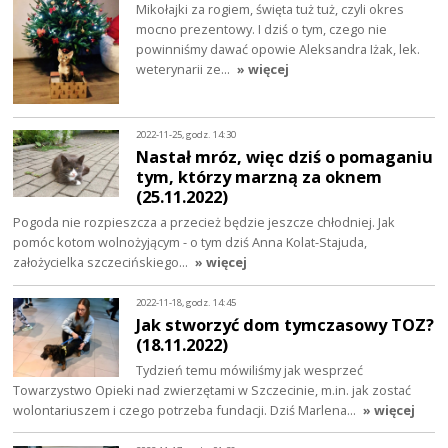
Mikołajki za rogiem, święta tuż tuż, czyli okres
mocno prezentowy. I dziś o tym, czego nie
powinniśmy dawać opowie Aleksandra Iżak, lek.
weterynarii ze…
» więcej
2022-11-25, godz. 14:30
Nastał mróz, więc dziś o pomaganiu
tym, którzy marzną za oknem
(25.11.2022)
Pogoda nie rozpieszcza a przecież będzie jeszcze chłodniej. Jak
pomóc kotom wolnożyjącym - o tym dziś Anna Kolat-Stajuda,
założycielka szczecińskiego…
» więcej
2022-11-18, godz. 14:45
Jak stworzyć dom tymczasowy TOZ?
(18.11.2022)
Tydzień temu mówiliśmy jak wesprzeć
Towarzystwo Opieki nad zwierzętami w Szczecinie, m.in. jak zostać
wolontariuszem i czego potrzeba fundacji. Dziś Marlena…
» więcej