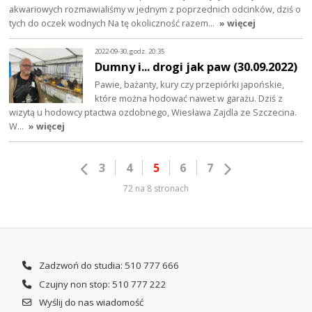
akwariowych rozmawialiśmy w jednym z poprzednich odcinków, dziś o
tych do oczek wodnych Na tę okoliczność razem…
» więcej
2022-09-30, godz. 20:35
Dumny i... drogi jak paw (30.09.2022)
Pawie, bażanty, kury czy przepiórki japońskie,
które można hodować nawet w garażu. Dziś z
wizytą u hodowcy ptactwa ozdobnego, Wiesława Zajdla ze Szczecina.
W…
» więcej
3
4
5
6
7
72 na 8 stronach
Zadzwoń do studia: 510 777 666
Czujny non stop: 510 777 222
Wyślij do nas wiadomość