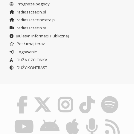
Prognoza pogody
radioszczecin.pl
radioszczecinextra.pl
radioszczecin.tv
Biuletyn Informacji Publicznej
Posłuchaj teraz
Logowanie
DUŻA CZCIONKA
DUŻY KONTRAST