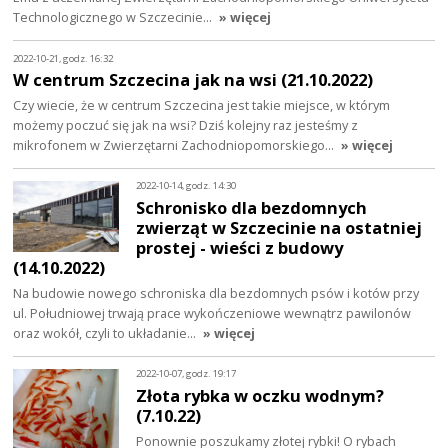
Technologicznego w Szczecinie…
» więcej
2022-10-21, godz. 16:32
W centrum Szczecina jak na wsi (21.10.2022)
Czy wiecie, że w centrum Szczecina jest takie miejsce, w którym
możemy poczuć się jak na wsi? Dziś kolejny raz jesteśmy z
mikrofonem w Zwierzętarni Zachodniopomorskiego…
» więcej
2022-10-14, godz. 14:30
Schronisko dla bezdomnych
zwierząt w Szczecinie na ostatniej
prostej - wieści z budowy
(14.10.2022)
Na budowie nowego schroniska dla bezdomnych psów i kotów przy
ul. Południowej trwają prace wykończeniowe wewnątrz pawilonów
oraz wokół, czyli to układanie…
» więcej
2022-10-07, godz. 19:17
Złota rybka w oczku wodnym?
(7.10.22)
Ponownie poszukamy złotej rybki! O rybach