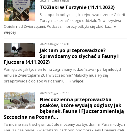
2022-11-17, godz. 01:38
TOZiaki w Turzynie (11.11.2022)
5 listopada odbyło się kolejne wydarzenie Galerii
Turzyn i szczecińskiego oddziału Towarzystwa
Opieki nad Zwierzętami. Podczas imprezy odbyła się zbiórka…
»
więcej
2022-11-04, godz. 14:30
Jak tam po przeprowadzce?
Sprawdzamy co słychać u Fauny i
Fjuczera (4.11.2022)
Pamiętacie jak tydzień temu żegnaliśmy rodzeństwo - parkę młodych
emu ze Zwierzętarni ZUT w Szczecinie? Maluchy musiały się
przeprowadzić do zoo w Poznaniu…
» więcej
2022-10-28, godz. 20:15
Niecodzienna przeprowadzka
ptaków, które wydają odgłosy jak
bębenek. Fauna i Fjuczer zmieniają
Szczecina na Poznań…
To możne nas trochę smucić ale możemy też być dumni. Para młodych
Emu z uczelnianej Zwierzętarni Zachodniopomorskiego Uniwersytetu