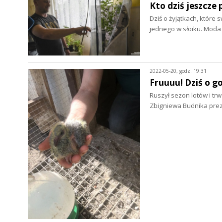
Kto dziś jeszcze 
Dziś o żyjątkach, które
jednego w słoiku. Moda
2022-05-20, godz. 19:31
Fruuuu! Dziś o go
Ruszył sezon lotów i tr
Zbigniewa Budnika pre