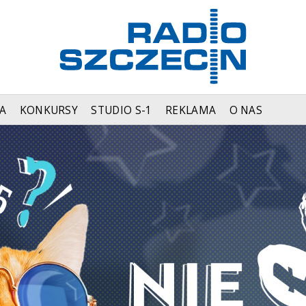
A
KONKURSY
STUDIO S-1
REKLAMA
O NAS