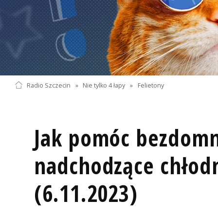
Radio Szczecin
»
Nie tylko 4 łapy
»
Felietony
Jak pomóc bezdom
nadchodzące chłod
(6.11.2023)