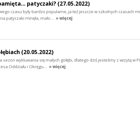
pamięta... patyczaki? (27.05.2022)
 swego czasu były bardzo popularne, ja też jeszcze w szkolnych czasach 
 na patyczaki minęła, mało…
» więcej
łębiach (20.05.2022)
wa sezon wykluwania się małych gołębi, dlatego dziś jesteśmy z wizytą w P
zesa Oddziału i Okręgu…
» więcej