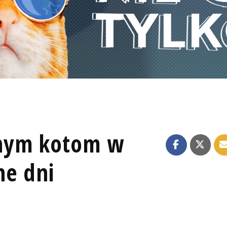
nym kotom w
ne dni