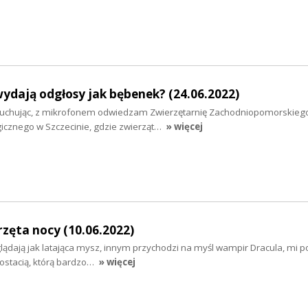
wydają odgłosy jak bębenek? (24.06.2022)
asłuchując, z mikrofonem odwiedzam Zwierzętarnię Zachodniopomorskieg
icznego w Szczecinie, gdzie zwierząt…
» więcej
zęta nocy (10.06.2022)
lądają jak latająca mysz, innym przychodzi na myśl wampir Dracula, mi p
ostacią, którą bardzo…
» więcej