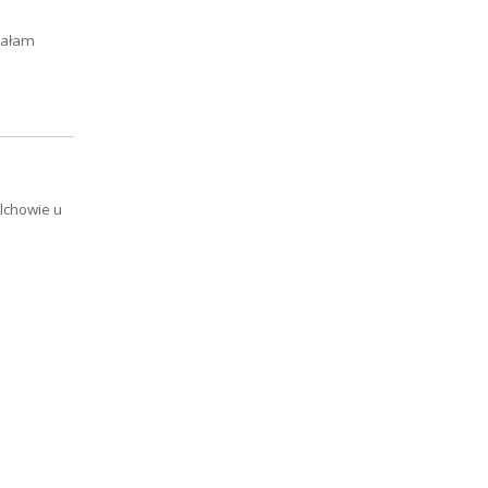
miałam
ilchowie u