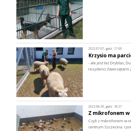
2022-07-07, godz. 17:00
Krzysio ma parcie
- ale jest też Dryblas, 
rezydenci Zwierzętarn
2022-06-30, godz. 18:27
Z mikrofonem w ż
Czyli z mikrofonem w ni
centrum Szczecina. I 