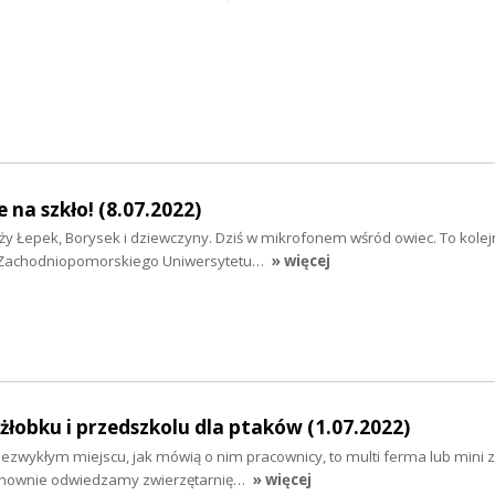
 na szkło! (8.07.2022)
Duży Łepek, Borysek i dziewczyny. Dziś w mikrofonem wśród owiec. To kolej
i Zachodniopomorskiego Uniwersytetu…
» więcej
łobku i przedszkolu dla ptaków (1.07.2022)
ezwykłym miejscu, jak mówią o nim pracownicy, to multi ferma lub mini 
ponownie odwiedzamy zwierzętarnię…
» więcej