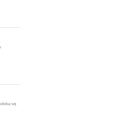
o
odoba się