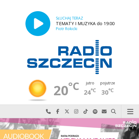
SŁUCHAJ TERAZ
TEMATY I MUZYKA do 19:00
Piotr Rokicki
°C
jutro
pojutrze
20
°C
°C
24
30
Najlepiej po prostu do nas zadzwoń
Odwiedź nas na Facebook-u
Odwiedź nas na X
Odwiedź nas na Instagram-ie
Odwiedź nas na TikTok-u
Szukaj nas na Spotify
Wyślij do nas w
Szukaj