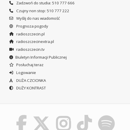
Zadzwoń do studia: 510 777 666
Czujny non stop: 510 777 222
Wyślij do nas wiadomość
Prognoza pogody
radioszczecin.pl
radioszczecinextra.pl
radioszczecin.tv
Biuletyn Informacji Publicznej
Posłuchaj teraz
Logowanie
DUŻA CZCIONKA
DUŻY KONTRAST