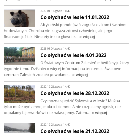
2023-01-11, godz. 14:40
Co słychać w lesie 11.01.2022
Afrykański pomór świń zagraża dzikom i świniom
hodowlanym. Choroba nie zagraża zdrowi człowieka, ale jego
finansom już tak. Niestety tez to głównie…
» więcej
2023-01-04, godz. 14:40
Co słychać w lesie 4.01.2022
O Światowym Centrum Zalesień mówiliśmy już trzy
tygodnie temu. Dziś nieco więcej informacji na ten temat. Światowe
centrum Zalesień zostało powołane…
» więcej
2022-12-28, godz. 14:40
Co słychać w lesie 28.12.2022
Czy można spędzić Sylwestra w lesie? Można -
tylko może być zimno, mokro i ciemno. A nie rozpalamy ognisk, nie
odpalamy fajerwerków i nie hałasujemy. Zatem…
» więcej
2022-12-21, godz. 14:40
Co słychać w lesie 21.12.2022