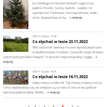
Już niedługo w naszych domach zagoszczą
piękne choinki. Sosny, świerki - zwykle i te
egzotyczne. Pachnące i bezzapachowe, małe i
duże. Najważniejsze by…
» więcej
2022-11-23, godz. 19:40
Co słychać w lesie 23.11.2022
900 sadzonek świerka rocznie wysadzanych jest
w Nadleśnictwie Trzebież. Za każde ścięte drzewo
sadzonych jest kilka nowych. To proces nieprzerywalny i ciągły…
»
więcej
2022-11-16, godz. 19:35
Co słychać w lesie 16.11.2022
Dęby rodzą co kilka lat. Tak mówią znawcy rzeczy.
I choć wydawałoby się, że żołędzie są co roku to nie ze wszystkich
wyrosną piękne dęby. Wielki…
» więcej
3
4
5
6
7