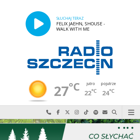
SŁUCHAJ TERAZ
FELIX JAEHN, SHOUSE -
WALK WITH ME
°C
jutro
pojutrze
27
°C
°C
22
24
Najlepiej po prostu do nas zadzwoń
Odwiedź nas na Facebook-u
Odwiedź nas na X
Odwiedź nas na Instagram-ie
Odwiedź nas na TikTok-u
Szukaj nas na Spotify
Wyślij do nas w
Szukaj