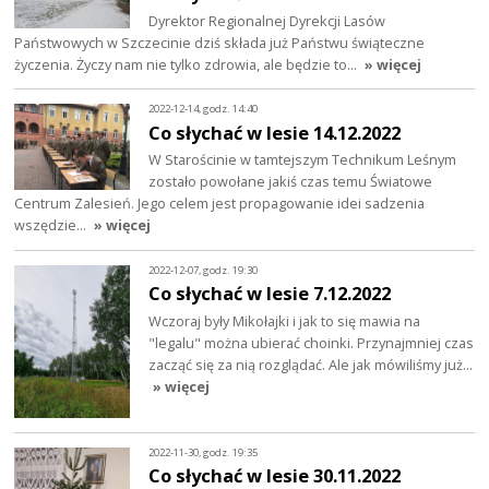
Dyrektor Regionalnej Dyrekcji Lasów
Państwowych w Szczecinie dziś składa już Państwu świąteczne
życzenia. Życzy nam nie tylko zdrowia, ale będzie to…
» więcej
2022-12-14, godz. 14:40
Co słychać w lesie 14.12.2022
W Starościnie w tamtejszym Technikum Leśnym
zostało powołane jakiś czas temu Światowe
Centrum Zalesień. Jego celem jest propagowanie idei sadzenia
wszędzie…
» więcej
2022-12-07, godz. 19:30
Co słychać w lesie 7.12.2022
Wczoraj były Mikołajki i jak to się mawia na
"legalu" można ubierać choinki. Przynajmniej czas
zacząć się za nią rozglądać. Ale jak mówiliśmy już…
» więcej
2022-11-30, godz. 19:35
Co słychać w lesie 30.11.2022