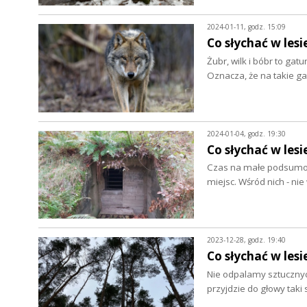
2024-01-11, godz. 15:09
Co słychać w lesi
Żubr, wilk i bóbr to ga
Oznacza, że na takie g
2024-01-04, godz. 19:30
Co słychać w lesi
Czas na małe podsumowa
miejsc. Wśród nich - n
2023-12-28, godz. 19:40
Co słychać w lesi
Nie odpalamy sztucznych
przyjdzie do głowy tak