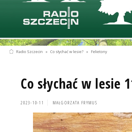
Radio Szczecin
»
Co słychać w lesie?
»
Felietony
Co słychać w lesie 
2023-10-11
MAŁGORZATA FRYMUS