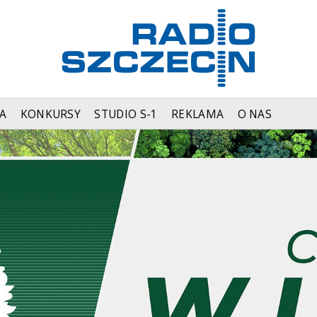
A
KONKURSY
STUDIO S-1
REKLAMA
O NAS