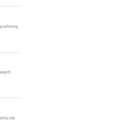
łą ochroną.
kawych
komu nie