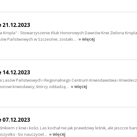
e 21.12.2023
a Kropla" - Stowarzyszenie Klub Honorowych Dawców Krwi Zielona Kropla
asów Państwowych w Szczecinie, zostało…
» więcej
e 14.12.2023
ja Lasów Państwowych i Regionalnego Centrum Krwiodawstwa i Krwiolecz
onorowi krwiodawcy, którzy oddadzą…
» więcej
e 07.12.2023
śnikiem z krwi i kości. Las kochał nie jak prawdziwy leśnik, ale jeszcze bard
wszystko - bo nauczyciel…
» więcej