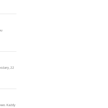
mu
pożary, 22
owo. Każdy