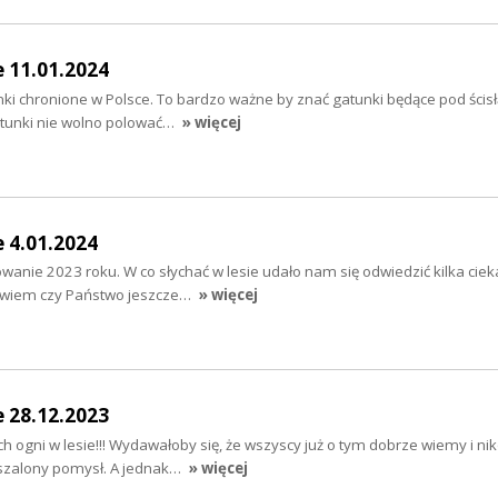
e 11.01.2024
tunki chronione w Polsce. To bardzo ważne by znać gatunki będące pod ścis
atunki nie wolno polować…
» więcej
e 4.01.2024
nie 2023 roku. W co słychać w lesie udało nam się odwiedzić kilka cie
ie wiem czy Państwo jeszcze…
» więcej
e 28.12.2023
 ogni w lesie!!! Wydawałoby się, że wszyscy już o tym dobrze wiemy i ni
i szalony pomysł. A jednak…
» więcej