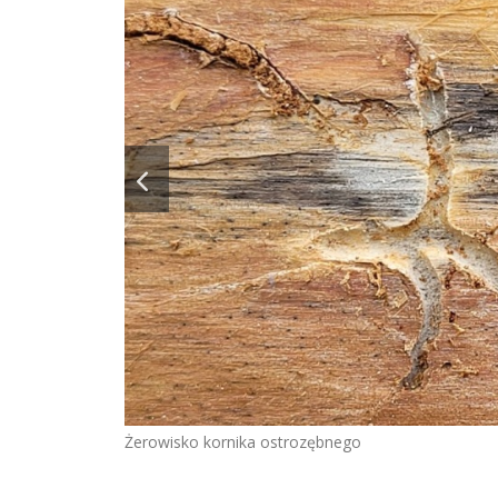
Żerowisko kornika ostrozębnego