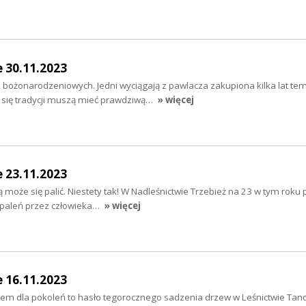
e 30.11.2023
 bożonarodzeniowych. Jedni wyciągają z pawlacza zakupiona kilka lat te
c się tradycji muszą mieć prawdziwą…
» więcej
e 23.11.2023
ą może się palić. Niestety tak! W Nadleśnictwie Trzebież na 23 w tym roku 
paleń przez człowieka…
» więcej
e 16.11.2023
m dla pokoleń to hasło tegorocznego sadzenia drzew w Leśnictwie Tan