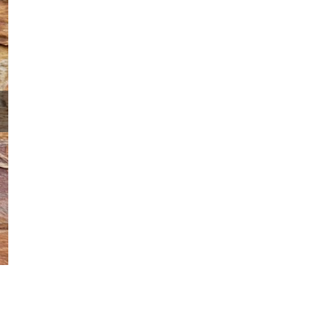
Żerowisko kornika ostrozębnego2