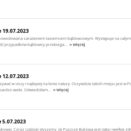
e 19.07.2023
spowodowana zarażeniem tasiemcem bąblowcowym. Występuje na całym 
zość przypadków bąblowicy przebiega…
» więcej
e 12.07.2023
wać w ciszy i najlepiej na łonie natury. Oczywiście takich miejsc jest w Po
bardzo wiele. Odwiedziłam…
» więcej
e 5.07.2023
wej. Coraz częściej słyszymy, że Puszcze Bukowa jest cięta i wielkie z