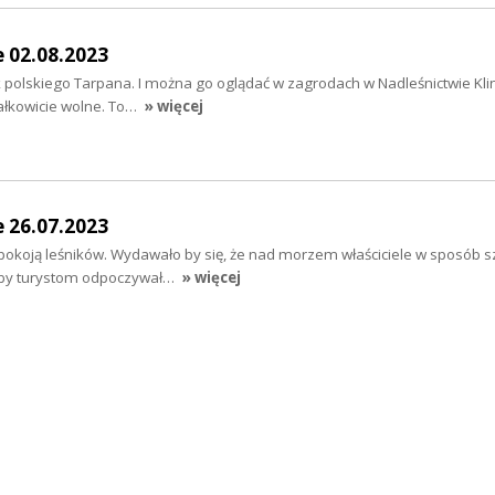
e 02.08.2023
 polskiego Tarpana. I można go oglądać w zagrodach w Nadleśnictwie Klin
 całkowicie wolne. To…
» więcej
e 26.07.2023
pokoją leśników. Wydawało by się, że nad morzem właściciele w sposób 
, by turystom odpoczywał…
» więcej