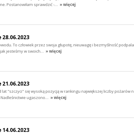
ane. Postanowiłam sprawdzić -…
» więcej
e 28.06.2023
owodu. To człowiek przez swoja głupotę, nieuwagę i bezmyślność podpala
ć jak jesteśmy w swoich…
» więcej
e 21.06.2023
d lat "szczyci" się wysoką pozycją w rankingu największej liczby pożarów
o Nadleśnictwie ugaszono…
» więcej
e 14.06.2023