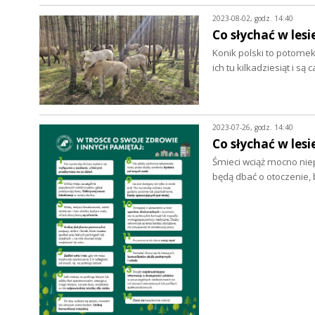
2023-08-02, godz. 14:40
Co słychać w lesi
Konik polski to potomek
ich tu kilkadziesiąt i są
2023-07-26, godz. 14:40
Co słychać w lesi
Śmieci wciąż mocno nie
będą dbać o otoczenie