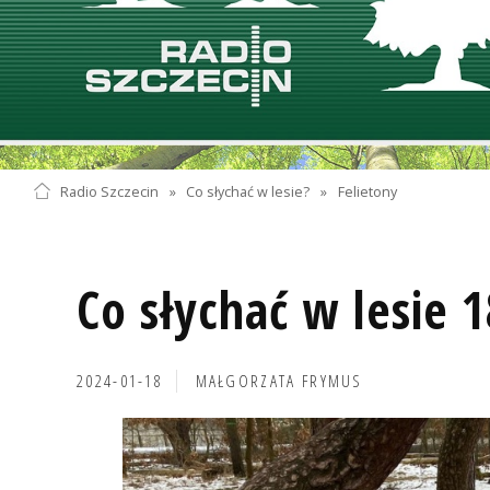
Radio Szczecin
»
Co słychać w lesie?
»
Felietony
Co słychać w lesie 
2024-01-18
MAŁGORZATA FRYMUS