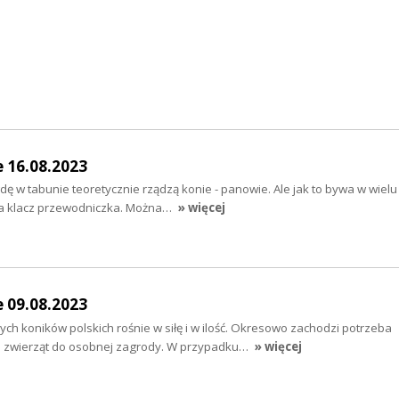
e 16.08.2023
dę w tabunie teoretycznie rządzą konie - panowie. Ale jak to bywa w wielu
na klacz przewodniczka. Można…
» więcej
e 09.08.2023
h koników polskich rośnie w siłę i w ilość. Okresowo zachodzi potrzeba
i zwierząt do osobnej zagrody. W przypadku…
» więcej