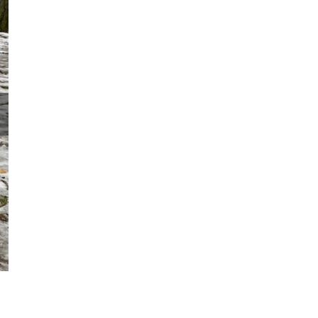
Krzywy Las został zrewitalizowany