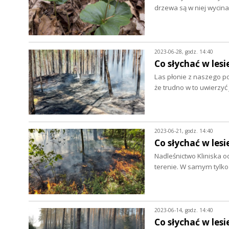
drzewa są w niej wycin
2023-06-28, godz. 14:40
Co słychać w lesi
Las płonie z naszego p
że trudno w to uwierzy
2023-06-21, godz. 14:40
Co słychać w lesi
Nadleśnictwo Kliniska o
terenie. W samym tylk
2023-06-14, godz. 14:40
Co słychać w lesi