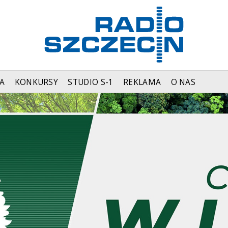
A
KONKURSY
STUDIO S-1
REKLAMA
O NAS