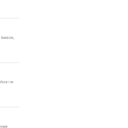
świecie,
lsce i w
drowe