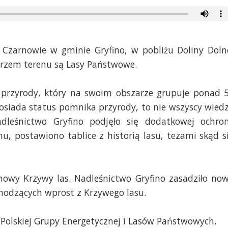
Czarnowie w gminie Gryfino, w pobliżu Doliny Doln
arzem terenu są Lasy Państwowe.
przyrody, który na swoim obszarze grupuje ponad 
siada status pomnika przyrody, to nie wszyscy wied
leśnictwo Gryfino podjęło się dodatkowej ochro
u, postawiono tablice z historią lasu, tezami skąd s
nowy Krzywy las. Nadleśnictwo Gryfino zasadziło no
hodzących wprost z Krzywego lasu.
Polskiej Grupy Energetycznej i Lasów Państwowych,