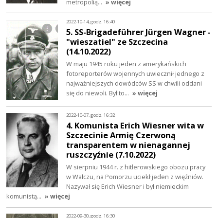
metropolią…
» więcej
2022-10-14, godz. 16:40
5. SS-Brigadeführer Jürgen Wagner -
"wieszatiel" ze Szczecina
(14.10.2022)
W maju 1945 roku jeden z amerykańskich
fotoreporterów wojennych uwiecznił jednego z
najważniejszych dowódców SS w chwili oddani
się do niewoli. Był to…
» więcej
2022-10-07, godz. 16:32
4. Komunista Erich Wiesner wita w
Szczecinie Armię Czerwoną
transparentem w nienagannej
ruszczyźnie (7.10.2022)
W sierpniu 1944 r. z hitlerowskiego obozu pracy
w Wałczu, na Pomorzu uciekł jeden z więźniów.
Nazywał się Erich Wiesner i był niemieckim
komunistą…
» więcej
2022-09-30, godz. 16:30