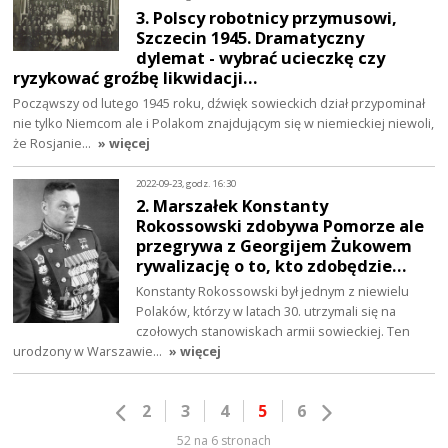
3. Polscy robotnicy przymusowi,
Szczecin 1945. Dramatyczny
dylemat - wybrać ucieczkę czy
ryzykować groźbę likwidacji…
Począwszy od lutego 1945 roku, dźwięk sowieckich dział przypominał
nie tylko Niemcom ale i Polakom znajdującym się w niemieckiej niewoli,
że Rosjanie…
» więcej
2022-09-23, godz. 16:30
2. Marszałek Konstanty
Rokossowski zdobywa Pomorze ale
przegrywa z Georgijem Żukowem
rywalizację o to, kto zdobędzie…
Konstanty Rokossowski był jednym z niewielu
Polaków, którzy w latach 30. utrzymali się na
czołowych stanowiskach armii sowieckiej. Ten
urodzony w Warszawie…
» więcej
2
3
4
5
6
52 na 6 stronach