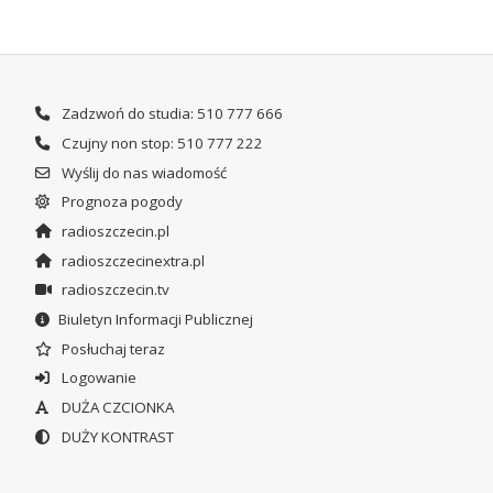
Zadzwoń do studia: 510 777 666
Czujny non stop: 510 777 222
Wyślij do nas wiadomość
Prognoza pogody
radioszczecin.pl
radioszczecinextra.pl
radioszczecin.tv
Biuletyn Informacji Publicznej
Posłuchaj teraz
Logowanie
DUŻA CZCIONKA
DUŻY KONTRAST