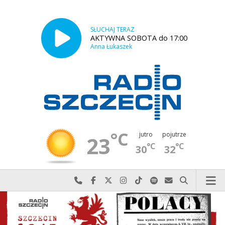
SŁUCHAJ TERAZ
AKTYWNA SOBOTA do 17:00
Anna Łukaszek
°C
jutro
pojutrze
23
°C
°C
30
32
Najlepiej po prostu do nas zadzwoń
Odwiedź nas na Facebook-u
Odwiedź nas na X
Odwiedź nas na Instagram-ie
Odwiedź nas na TikTok-u
Szukaj nas na Spotify
Wyślij do nas w
Szukaj