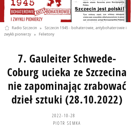
Radio Szczecin
»
Szczecin 1945 - bohaterowie, antybohaterowie i
zwykli pionierzy
»
Felietony
7. Gauleiter Schwede-
Coburg ucieka ze Szczecina
nie zapominając zrabować
dzieł sztuki (28.10.2022)
2022-10-28
PIOTR SEMKA