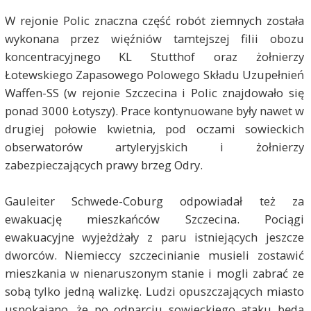
W rejonie Polic znaczna część robót ziemnych została
wykonana przez więźniów tamtejszej filii obozu
koncentracyjnego KL Stutthof oraz żołnierzy
Łotewskiego Zapasowego Polowego Składu Uzupełnień
Waffen-SS (w rejonie Szczecina i Polic znajdowało się
ponad 3000 Łotyszy). Prace kontynuowane były nawet w
drugiej połowie kwietnia, pod oczami sowieckich
obserwatorów artyleryjskich i żołnierzy
zabezpieczających prawy brzeg Odry.
Gauleiter Schwede-Coburg odpowiadał też za
ewakuację mieszkańców Szczecina. Pociągi
ewakuacyjne wyjeżdżały z paru istniejących jeszcze
dworców. Niemieccy szczecinianie musieli zostawić
mieszkania w nienaruszonym stanie i mogli zabrać ze
sobą tylko jedną walizkę. Ludzi opuszczających miasto
uspokajano, że po odparciu sowieckiego ataku będą