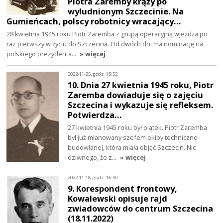
Piotra Zaremby krąży po
wyludnionym Szczecinie. Na
Gumieńcach, polscy robotnicy wracający…
28 kwietnia 1945 roku Piotr Zaremba z grupą operacyjną wjeżdża po
raz pierwszy w życiu do Szczecina. Od dwóch dni ma nominację na
polskiego prezydenta…
» więcej
2022-11-25, godz. 15:52
10. Dnia 27 kwietnia 1945 roku, Piotr
Zaremba dowiaduje się o zajęciu
Szczecina i wykazuje się refleksem.
Potwierdza…
27 kwietnia 1945 roku był piątek. Piotr Zaremba
był już mianowany szefem ekipy techniczno-
budowlanej, która miała objąć Szczecin. Nic
dziwnego, że z…
» więcej
2022-11-18, godz. 16:30
9. Korespondent frontowy,
Kowalewski opisuje rajd
zwiadowców do centrum Szczecina
(18.11.2022)