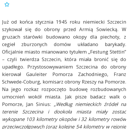
Już od końca stycznia 1945 roku niemiecki Szczecin
szykował się do obrony przed Armią Sowiecką. W
gruzach starówki budowano okopy dla piechoty, z
cegieł zburzonych domów układano barykady.
Oficjalnie miasto mianowano tytułem „Festung Stettin”
– czyli twierdza Szczecin, która miała bronić się do
upadłego. Przystosowywaniem Szczecina do obrony
kierował Gauleiter Pomorza Zachodniego, Franz
Schwede-Coburg, komisarz obrony Rzeszy na Pomorze.
Na jego rozkaz rozpoczęto budowę rozbudowanych
umocnień wokół miasta. Jak pisze badacz walk o
Pomorze, Jan Sinius:
„Według niemieckich źródeł na
terenie Szczecina i dookoła miasta miały zostać
wykopane 103 kilometry okopów i 32 kilometry rowów
przeciwczołgowych (oraz kolejne 54 kilometry w rejonie