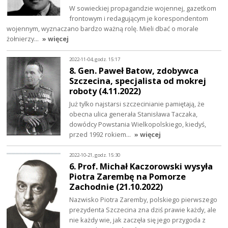
W sowieckiej propagandzie wojennej, gazetkom
frontowym i redagującym je korespondentom
wojennym, wyznaczano bardzo ważną rolę. Mieli dbać o morale
żołnierzy…
» więcej
2022-11-04, godz. 15:17
8. Gen. Paweł Batow, zdobywca
Szczecina, specjalista od mokrej
roboty (4.11.2022)
Już tylko najstarsi szczecinianie pamiętają, że
obecna ulica generała Stanisława Taczaka,
dowódcy Powstania Wielkopolskiego, kiedyś,
przed 1992 rokiem…
» więcej
2022-10-21, godz. 15:30
6. Prof. Michał Kaczorowski wysyła
Piotra Zarembę na Pomorze
Zachodnie (21.10.2022)
Nazwisko Piotra Zaremby, polskiego pierwszego
prezydenta Szczecina zna dziś prawie każdy, ale
nie każdy wie, jak zaczęła się jego przygoda z