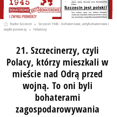
Radio Szczecin
»
Szczecin 1945 - bohaterowie, antybohaterowie i
zwykli pionierzy
»
Felietony
21. Szczecinerzy, czyli
Polacy, którzy mieszkali w
mieście nad Odrą przed
wojną. To oni byli
bohaterami
zagospodarowywania