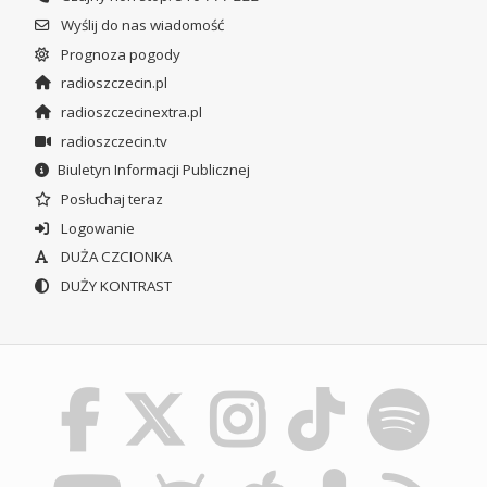
Wyślij do nas wiadomość
Prognoza pogody
radioszczecin.pl
radioszczecinextra.pl
radioszczecin.tv
Biuletyn Informacji Publicznej
Posłuchaj teraz
Logowanie
DUŻA CZCIONKA
DUŻY KONTRAST