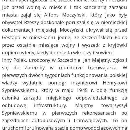
już przed wojną w mieście. I tak kancelarią zarządu
miasta zajął się Alfons Moczyński, który jako były
obywatel Rzeszy doskonale poruszał się w niemieckiej
dokumentacji miejskiej. Moczyński ukrywał się przed
Gestapo w mieszkaniu jednej ze szczecińskich Polek
przez ostatnie miesiące wojny i wyszedł z kryjówki
dopiero wtedy, kiedy do miasta wkroczyli Sowieci.
Inny Polak, urodzony w Szczecinie, Jan Majętny, zgłosił
się do Zaremby w mundurze tramwajarza. W
pierwszych dwóch tygodniach funkcjonowania polskiej
władzy wydatnie pomógł inżynierowi Henrykowi
Sypniewskiemu, który w maju 1945 r. objął funkcję
członka zarządu miejskiego odpowiedzialnego za
odbudowę infrastruktury. Majętny towarzyszył
Sypniewskiemu w pierwszych rekonesansach po
zajezdniach autobusowych i tramwajowych. To on
uruchomił zrujnowaną stację pomp wodociągowych na