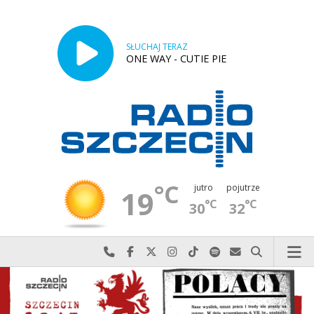
SŁUCHAJ TERAZ
ONE WAY - CUTIE PIE
°C
jutro
pojutrze
19
°C
°C
30
32
Najlepiej po prostu do nas zadzwoń
Odwiedź nas na Facebook-u
Odwiedź nas na X
Odwiedź nas na Instagram-ie
Odwiedź nas na TikTok-u
Szukaj nas na Spotify
Wyślij do nas w
Szukaj