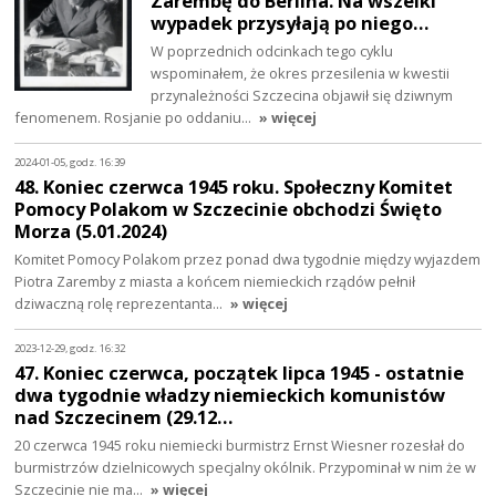
Zarembę do Berlina. Na wszelki
wypadek przysyłają po niego…
W poprzednich odcinkach tego cyklu
wspominałem, że okres przesilenia w kwestii
przynależności Szczecina objawił się dziwnym
fenomenem. Rosjanie po oddaniu…
» więcej
2024-01-05, godz. 16:39
48. Koniec czerwca 1945 roku. Społeczny Komitet
Pomocy Polakom w Szczecinie obchodzi Święto
Morza (5.01.2024)
Komitet Pomocy Polakom przez ponad dwa tygodnie między wyjazdem
Piotra Zaremby z miasta a końcem niemieckich rządów pełnił
dziwaczną rolę reprezentanta…
» więcej
2023-12-29, godz. 16:32
47. Koniec czerwca, początek lipca 1945 - ostatnie
dwa tygodnie władzy niemieckich komunistów
nad Szczecinem (29.12…
20 czerwca 1945 roku niemiecki burmistrz Ernst Wiesner rozesłał do
burmistrzów dzielnicowych specjalny okólnik. Przypominał w nim że w
Szczecinie nie ma…
» więcej