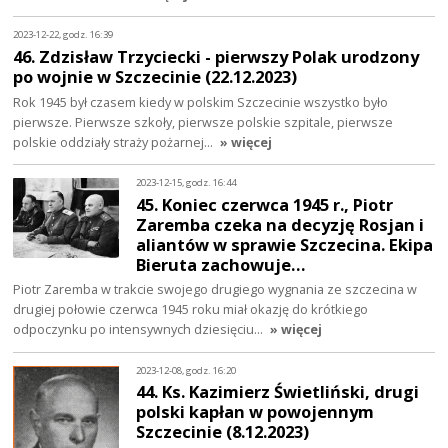
2023-12-22, godz. 16:39
46. Zdzisław Trzyciecki - pierwszy Polak urodzony
po wojnie w Szczecinie (22.12.2023)
Rok 1945 był czasem kiedy w polskim Szczecinie wszystko było
pierwsze. Pierwsze szkoły, pierwsze polskie szpitale, pierwsze
polskie oddziały straży pożarnej…
» więcej
2023-12-15, godz. 16:44
45. Koniec czerwca 1945 r., Piotr
Zaremba czeka na decyzję Rosjan i
aliantów w sprawie Szczecina. Ekipa
Bieruta zachowuje…
Piotr Zaremba w trakcie swojego drugiego wygnania ze szczecina w
drugiej połowie czerwca 1945 roku miał okazję do krótkiego
odpoczynku po intensywnych dziesięciu…
» więcej
2023-12-08, godz. 16:20
44. Ks. Kazimierz Świetliński, drugi
polski kapłan w powojennym
Szczecinie (8.12.2023)