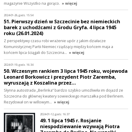
magazynie Wszystko na gorąco.
» więcej
2024-01-26, godz. 15:54
51. Pierwszy dzień w Szczecinie bez niemieckich
barek z uchodźcami z Grodu Gryfa. 4 lipca 1945
roku (26.01.2024)
Z perspektywy czasu robi wrażenie upór z jakim działacze
Komunistycznej Partii Niemiec rządzący między końcem maja a
końcem lipca ściągali do Szczecina…
» więcej
2024-01-19, godz. 16:34
50. Wczesnym rankiem 3 lipca 1945 roku, wojewoda
Leonard Borkowicz i prezydent Piotr Zaremba,
wyruszają z Koszalina przez…
Słynna autostrada „Berlinka” bardzo szybko umożliwiła im dojazd ze
Szczecina do głównej kwatery sowieckiego marszałka pod Berlinem.
Rezydował on w willowym…
» więcej
2024-01-12, godz. 16:37
49. 1 lipca 1945 r. Rosjanie
niespodziewanie wzywają Piotra