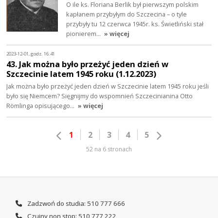
O ile ks. Floriana Berlik był pierwszym polskim
kapłanem przybyłym do Szczecina – o tyle
przybyły tu 12 czerwca 1945r. ks. Świetliński stał
pionierem…
» więcej
2023-12-01, godz. 16:41
43. Jak można było przeżyć jeden dzień w
Szczecinie latem 1945 roku (1.12.2023)
Jak można było przeżyć jeden dzień w Szczecinie latem 1945 roku jeśli
było się Niemcem? Sięgnijmy do wspomnień Szczecinianina Otto
Römlinga opisującego…
» więcej
1
2
3
4
5
52 na 6 stronach
Zadzwoń do studia: 510 777 666
Czujny non stop: 510 777 222