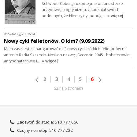
Schwede-Coburg rozpoczynał w atmosferze
urzędowego optymizmu. Uspokajał swoich
poddanych, że Niemcy dysponują…
» więcej
2022-09-12, godz. 16:14
Nowy cykl felietonów. O kim? (9.09.2022)
Mam zaszczyt zainaugurować dziś nowy cykl krótkich felietonów na
antenie Radia Szczecin. Nosi on nazwę „Szczecin 1945 - bohaterowie,
antybohaterowie i…
» więcej
2
3
4
5
6
52 na 6 stronach
Zadzwoń do studia: 510 777 666
Czujny non stop: 510 777 222