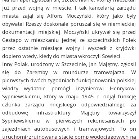
już przed wojną w mieście. I tak kancelarią zarządu
miasta zajął się Alfons Moczyński, który jako były
obywatel Rzeszy doskonale poruszał się w niemieckiej
dokumentacji miejskiej. Moczyński ukrywał się przed
Gestapo w mieszkaniu jednej ze szczecińskich Polek
przez ostatnie miesiące wojny i wyszedł z kryjówki
dopiero wtedy, kiedy do miasta wkroczyli Sowieci.
Inny Polak, urodzony w Szczecinie, Jan Majętny, zgłosił
się do Zaremby w mundurze tramwajarza. W
pierwszych dwóch tygodniach funkcjonowania polskiej
władzy wydatnie pomógł inżynierowi Henrykowi
Sypniewskiemu, który w maju 1945 r. objął funkcję
członka zarządu miejskiego odpowiedzialnego za
odbudowę infrastruktury. Majętny towarzyszył
Sypniewskiemu w pierwszych rekonesansach po
zajezdniach autobusowych i tramwajowych. To on
uruchomił zrujnowaną stację pomp wodociągowych na