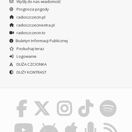
Wyślij do nas wiadomość
Prognoza pogody
radioszczecin.pl
radioszczecinextra.pl
radioszczecin.tv
Biuletyn Informacji Publicznej
Posłuchaj teraz
Logowanie
DUŻA CZCIONKA
DUŻY KONTRAST