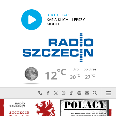
SŁUCHAJ TERAZ
KASIA KLICH - LEPSZY
MODEL
°C
jutro
pojutrze
12
°C
°C
30
27
Najlepiej po prostu do nas zadzwoń
Odwiedź nas na Facebook-u
Odwiedź nas na X
Odwiedź nas na Instagram-ie
Odwiedź nas na TikTok-u
Szukaj nas na Spotify
Wyślij do nas w
Szukaj