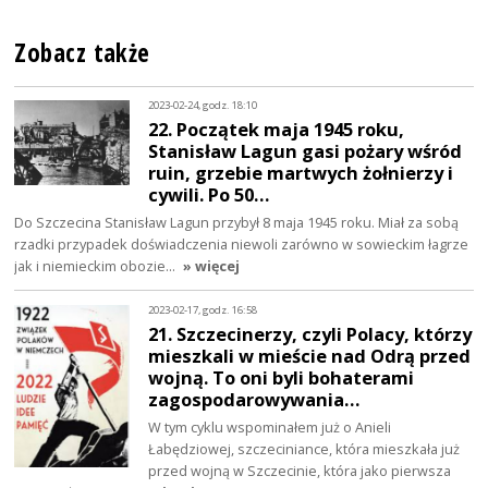
Zobacz także
2023-02-24, godz. 18:10
22. Początek maja 1945 roku,
Stanisław Lagun gasi pożary wśród
ruin, grzebie martwych żołnierzy i
cywili. Po 50…
Do Szczecina Stanisław Lagun przybył 8 maja 1945 roku. Miał za sobą
rzadki przypadek doświadczenia niewoli zarówno w sowieckim łagrze
jak i niemieckim obozie…
» więcej
2023-02-17, godz. 16:58
21. Szczecinerzy, czyli Polacy, którzy
mieszkali w mieście nad Odrą przed
wojną. To oni byli bohaterami
zagospodarowywania…
W tym cyklu wspominałem już o Anieli
Łabędziowej, szczeciniance, która mieszkała już
przed wojną w Szczecinie, która jako pierwsza