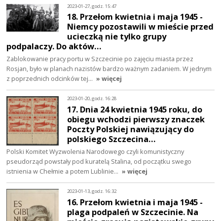
2023-01-27, godz. 15:47
18. Przełom kwietnia i maja 1945 -
Niemcy pozostawili w mieście przed
ucieczką nie tylko grupy
podpalaczy. Do aktów…
Zablokowanie pracy portu w Szczecinie po zajęciu miasta przez
Rosjan, było w planach nazistów bardzo ważnym zadaniem. W jednym
z poprzednich odcinków tej…
» więcej
2023-01-20, godz. 16:28
17. Dnia 24 kwietnia 1945 roku, do
obiegu wchodzi pierwszy znaczek
Poczty Polskiej nawiązujący do
polskiego Szczecina…
Polski Komitet Wyzwolenia Narodowego czyli komunistyczny
pseudorząd powstały pod kuratelą Stalina, od początku swego
istnienia w Chełmie a potem Lublinie…
» więcej
2023-01-13, godz. 16:32
16. Przełom kwietnia i maja 1945 -
plaga podpaleń w Szczecinie. Na