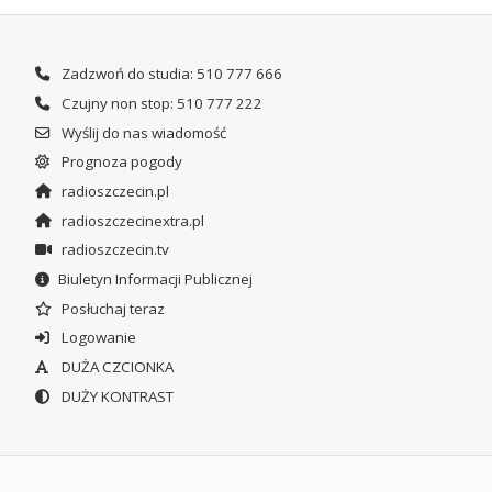
Zadzwoń do studia: 510 777 666
Czujny non stop: 510 777 222
Wyślij do nas wiadomość
Prognoza pogody
radioszczecin.pl
radioszczecinextra.pl
radioszczecin.tv
Biuletyn Informacji Publicznej
Posłuchaj teraz
Logowanie
DUŻA CZCIONKA
DUŻY KONTRAST