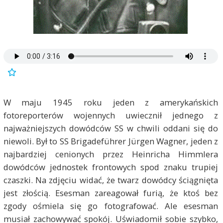
W maju 1945 roku jeden z amerykańskich
fotoreporterów wojennych uwiecznił jednego z
najważniejszych dowódców SS w chwili oddani się do
niewoli. Był to SS Brigadeführer Jürgen Wagner, jeden z
najbardziej cenionych przez Heinricha Himmlera
dowódców jednostek frontowych spod znaku trupiej
czaszki. Na zdjęciu widać, że twarz dowódcy ściągnięta
jest złością. Esesman zareagował furią, że ktoś bez
zgody ośmiela się go fotografować. Ale esesman
musiał zachowywać spokój. Uświadomił sobie szybko,