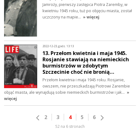
Jamroży, pierwszy zastępca Piotra Zaremby, w
kwietniu 1945 roku, tuż po objęciu miasta, został
uczczony na mapie…
» więcej
2022-12-23, godz. 13:13
13. Przełom kwietnia i maja 1945.
Rosjanie stawiają na niemieckich
burmistrzów w zdobytym
Szczecinie choć nie bronią…
Przełom kwietnia i maja 1945 roku. Rosjanie,
owszem, nie przeszkadzają Piotrowi Zarembie
objąć miasta, ale wynajdują sobie niemieckich burmistrzów i jak…
»
więcej
2
3
4
5
6
52 na 6 stronach