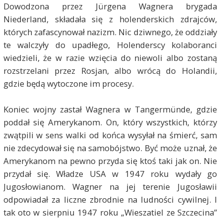
Dowodzona przez Jürgena Wagnera brygada
Niederland, składała się z holenderskich zdrajców,
których zafascynował nazizm. Nic dziwnego, że oddziały
te walczyły do upadłego, Holenderscy kolaboranci
wiedzieli, że w razie wzięcia do niewoli albo zostaną
rozstrzelani przez Rosjan, albo wrócą do Holandii,
gdzie będą wytoczone im procesy.
Koniec wojny zastał Wagnera w Tangermünde, gdzie
poddał się Amerykanom. On, który wszystkich, którzy
zwątpili w sens walki od końca wysyłał na śmierć, sam
nie zdecydował się na samobójstwo. Być może uznał, że
Amerykanom na pewno przyda się ktoś taki jak on. Nie
przydał się. Władze USA w 1947 roku wydały go
Jugosłowianom. Wagner na jej terenie Jugosławii
odpowiadał za liczne zbrodnie na ludności cywilnej. I
tak oto w sierpniu 1947 roku „Wieszatiel ze Szczecina”