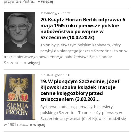
przywitała Piotra…
» więcej
2023-02-10, godz. 16:25
20. Ksiądz Florian Berlik odprawia 6
maja 1945 roku pierwsze polskie
nabożeństwo po wojnie w
Szczecinie (10.02.2023)
To on był pierwszym polskim kapłanem, który
przybył do płonącego jeszcze Szczecina i to on w
trakcie pierwszego powojennego nabożeństwa 6 maja oddał
Szczecin…
» więcej
2023-02-03, godz. 16:30
19. W płonącym Szczecinie, Józef
Kijowski szuka książek i ratuje
cenne księgozbiory przed
zniszczeniem (3.02.202…
Był barwną postacią pierwszych miesięcy
polskiego Szczecina. To on założył pierwszy w
Szczecinie antykwariat. Józef Kijowski urodził się
w 1901 roku…
» więcej