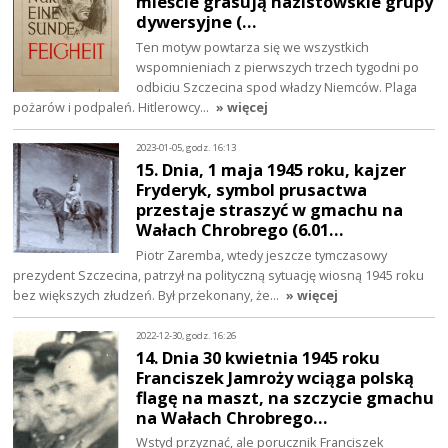
mieście grasują nazistowskie grupy
dywersyjne (…
Ten motyw powtarza się we wszystkich
wspomnieniach z pierwszych trzech tygodni po
odbiciu Szczecina spod władzy Niemców. Plaga
pożarów i podpaleń. Hitlerowcy…
» więcej
2023-01-05, godz. 16:13
15. Dnia, 1 maja 1945 roku, kajzer
Fryderyk, symbol prusactwa
przestaje straszyć w gmachu na
Wałach Chrobrego (6.01…
Piotr Zaremba, wtedy jeszcze tymczasowy
prezydent Szczecina, patrzył na polityczną sytuację wiosną 1945 roku
bez większych złudzeń. Był przekonany, że…
» więcej
2022-12-30, godz. 16:26
14. Dnia 30 kwietnia 1945 roku
Franciszek Jamroży wciąga polską
flagę na maszt, na szczycie gmachu
na Wałach Chrobrego…
Wstyd przyznać, ale porucznik Franciszek