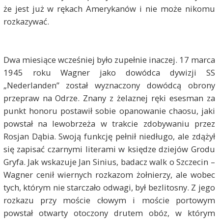
że jest już w rękach Amerykanów i nie może nikomu
rozkazywać.
Dwa miesiące wcześniej było zupełnie inaczej. 17 marca
1945 roku Wagner jako dowódca dywizji SS
„Nederlanden” został wyznaczony dowódcą obrony
przepraw na Odrze. Znany z żelaznej ręki esesman za
punkt honoru postawił sobie opanowanie chaosu, jaki
powstał na lewobrzeża w trakcie zdobywaniu przez
Rosjan Dąbia. Swoją funkcję pełnił niedługo, ale zdążył
się zapisać czarnymi literami w księdze dziejów Grodu
Gryfa. Jak wskazuje Jan Sinius, badacz walk o Szczecin –
Wagner cenił wiernych rozkazom żołnierzy, ale wobec
tych, którym nie starczało odwagi, był bezlitosny. Z jego
rozkazu przy moście cłowym i moście portowym
powstał otwarty otoczony drutem obóz, w którym