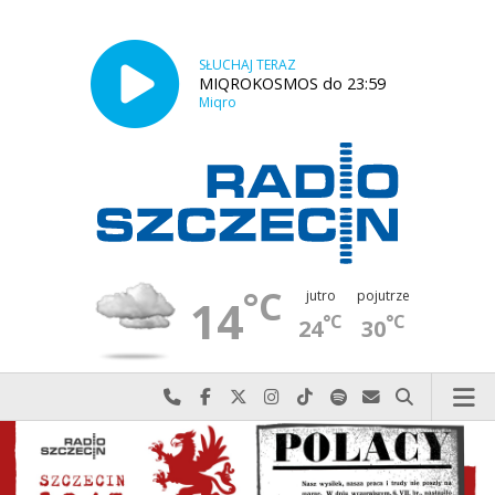
SŁUCHAJ TERAZ
MIQROKOSMOS do 23:59
Miqro
°C
jutro
pojutrze
14
°C
°C
24
30
Najlepiej po prostu do nas zadzwoń
Odwiedź nas na Facebook-u
Odwiedź nas na X
Odwiedź nas na Instagram-ie
Odwiedź nas na TikTok-u
Szukaj nas na Spotify
Wyślij do nas w
Szukaj