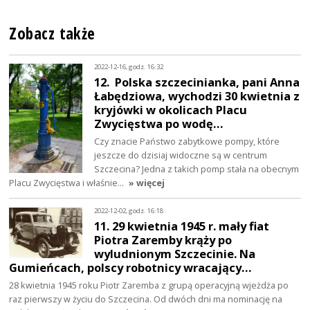
Zobacz także
2022-12-16, godz. 16:32
12. Polska szczecinianka, pani Anna
Łabędziowa, wychodzi 30 kwietnia z
kryjówki w okolicach Placu
Zwycięstwa po wodę…
Czy znacie Państwo zabytkowe pompy, które
jeszcze do dzisiaj widoczne są w centrum
Szczecina? Jedna z takich pomp stała na obecnym
Placu Zwycięstwa i właśnie…
» więcej
2022-12-02, godz. 16:18
11. 29 kwietnia 1945 r. mały fiat
Piotra Zaremby krąży po
wyludnionym Szczecinie. Na
Gumieńcach, polscy robotnicy wracający…
28 kwietnia 1945 roku Piotr Zaremba z grupą operacyjną wjeżdża po
raz pierwszy w życiu do Szczecina. Od dwóch dni ma nominację na