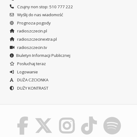
Czujny non stop: 510 777 222
Wyślij do nas wiadomość
Prognoza pogody
radioszczecin.pl
radioszczecinextra.pl
radioszczecin.tv
Biuletyn Informacji Publicznej
Posłuchaj teraz
Logowanie
DUŻA CZCIONKA
DUŻY KONTRAST