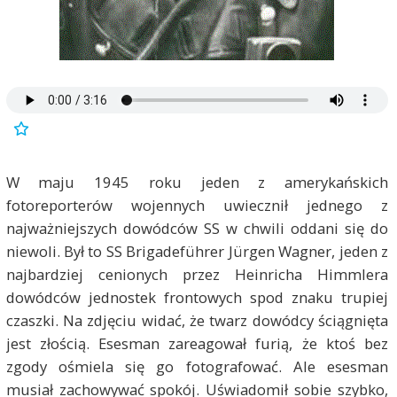
W maju 1945 roku jeden z amerykańskich
fotoreporterów wojennych uwiecznił jednego z
najważniejszych dowódców SS w chwili oddani się do
niewoli. Był to SS Brigadeführer Jürgen Wagner, jeden z
najbardziej cenionych przez Heinricha Himmlera
dowódców jednostek frontowych spod znaku trupiej
czaszki. Na zdjęciu widać, że twarz dowódcy ściągnięta
jest złością. Esesman zareagował furią, że ktoś bez
zgody ośmiela się go fotografować. Ale esesman
musiał zachowywać spokój. Uświadomił sobie szybko,