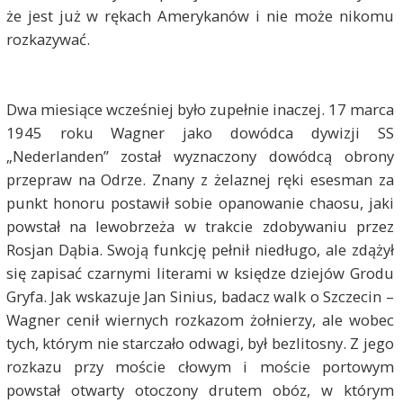
że jest już w rękach Amerykanów i nie może nikomu
rozkazywać.
Dwa miesiące wcześniej było zupełnie inaczej. 17 marca
1945 roku Wagner jako dowódca dywizji SS
„Nederlanden” został wyznaczony dowódcą obrony
przepraw na Odrze. Znany z żelaznej ręki esesman za
punkt honoru postawił sobie opanowanie chaosu, jaki
powstał na lewobrzeża w trakcie zdobywaniu przez
Rosjan Dąbia. Swoją funkcję pełnił niedługo, ale zdążył
się zapisać czarnymi literami w księdze dziejów Grodu
Gryfa. Jak wskazuje Jan Sinius, badacz walk o Szczecin –
Wagner cenił wiernych rozkazom żołnierzy, ale wobec
tych, którym nie starczało odwagi, był bezlitosny. Z jego
rozkazu przy moście cłowym i moście portowym
powstał otwarty otoczony drutem obóz, w którym