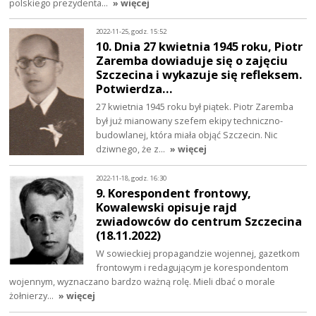
polskiego prezydenta…
» więcej
2022-11-25, godz. 15:52
10. Dnia 27 kwietnia 1945 roku, Piotr
Zaremba dowiaduje się o zajęciu
Szczecina i wykazuje się refleksem.
Potwierdza…
27 kwietnia 1945 roku był piątek. Piotr Zaremba
był już mianowany szefem ekipy techniczno-
budowlanej, która miała objąć Szczecin. Nic
dziwnego, że z…
» więcej
2022-11-18, godz. 16:30
9. Korespondent frontowy,
Kowalewski opisuje rajd
zwiadowców do centrum Szczecina
(18.11.2022)
W sowieckiej propagandzie wojennej, gazetkom
frontowym i redagującym je korespondentom
wojennym, wyznaczano bardzo ważną rolę. Mieli dbać o morale
żołnierzy…
» więcej