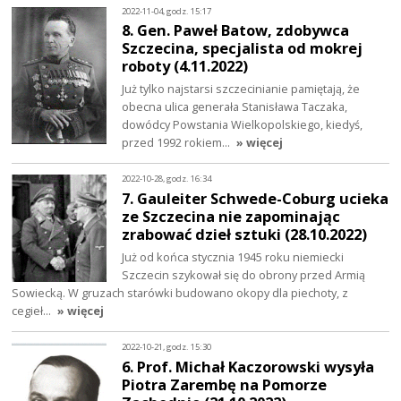
2022-11-04, godz. 15:17
8. Gen. Paweł Batow, zdobywca
Szczecina, specjalista od mokrej
roboty (4.11.2022)
Już tylko najstarsi szczecinianie pamiętają, że
obecna ulica generała Stanisława Taczaka,
dowódcy Powstania Wielkopolskiego, kiedyś,
przed 1992 rokiem…
» więcej
2022-10-28, godz. 16:34
7. Gauleiter Schwede-Coburg ucieka
ze Szczecina nie zapominając
zrabować dzieł sztuki (28.10.2022)
Już od końca stycznia 1945 roku niemiecki
Szczecin szykował się do obrony przed Armią
Sowiecką. W gruzach starówki budowano okopy dla piechoty, z
cegieł…
» więcej
2022-10-21, godz. 15:30
6. Prof. Michał Kaczorowski wysyła
Piotra Zarembę na Pomorze