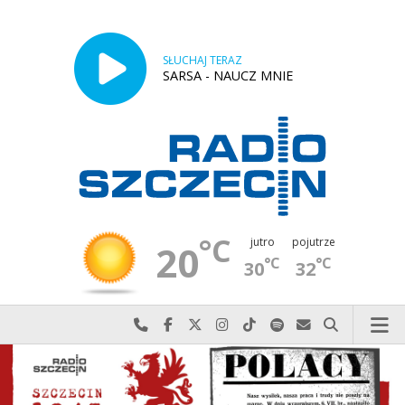
SŁUCHAJ TERAZ
SARSA - NAUCZ MNIE
°C
jutro
pojutrze
20
°C
°C
30
32
Najlepiej po prostu do nas zadzwoń
Odwiedź nas na Facebook-u
Odwiedź nas na X
Odwiedź nas na Instagram-ie
Odwiedź nas na TikTok-u
Szukaj nas na Spotify
Wyślij do nas w
Szukaj