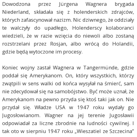
Dowodzona przez Jürgena Wagnera brygada
Niederland, składała się z holenderskich zdrajców,
których zafascynował nazizm. Nic dziwnego, że oddziały
te walczyły do upadłego, Holenderscy kolaboranci
wiedzieli, że w razie wzięcia do niewoli albo zostaną
rozstrzelani przez Rosjan, albo wrócą do Holandii,
gdzie będą wytoczone im procesy.
Koniec wojny zastał Wagnera w Tangermünde, gdzie
poddał się Amerykanom. On, który wszystkich, którzy
zwątpili w sens walki od końca wysyłał na śmierć, sam
nie zdecydował się na samobójstwo. Być może uznał, że
Amerykanom na pewno przyda się ktoś taki jak on. Nie
przydał się. Władze USA w 1947 roku wydały go
Jugosłowianom. Wagner na jej terenie Jugosławii
odpowiadał za liczne zbrodnie na ludności cywilnej. I
tak oto w sierpniu 1947 roku „Wieszatiel ze Szczecina”