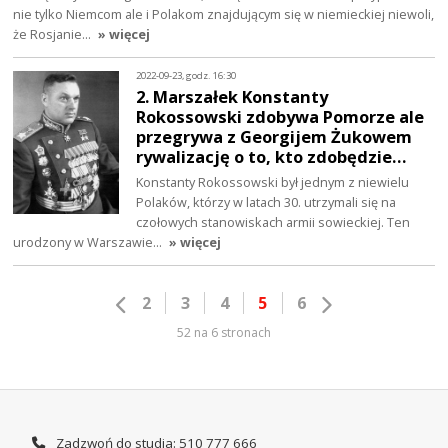
nie tylko Niemcom ale i Polakom znajdującym się w niemieckiej niewoli,
że Rosjanie…
» więcej
2022-09-23, godz. 16:30
2. Marszałek Konstanty
Rokossowski zdobywa Pomorze ale
przegrywa z Georgijem Żukowem
rywalizację o to, kto zdobędzie…
Konstanty Rokossowski był jednym z niewielu
Polaków, którzy w latach 30. utrzymali się na
czołowych stanowiskach armii sowieckiej. Ten
urodzony w Warszawie…
» więcej
2
3
4
5
6
52 na 6 stronach
Zadzwoń do studia: 510 777 666