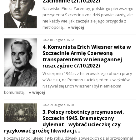
Zachodnie (21.10.2022)
Nazwisko Piotra Zaremby, polskiego pierwszego
prezydenta Szczecina zna dziś prawie każdy, ale
nie każdy wie, jak zaczęła się jego przygoda z
metropolią…
» więcej
2022-10-07, godz. 16:32
4. Komunista Erich Wiesner wita w
Szczecinie Armię Czerwoną
transparentem w nienagannej
ruszczyźnie (7.10.2022)
W sierpniu 1944 r. z hitlerowskiego obozu pracy
w Wałczu, na Pomorzu uciekł jeden z więźniów.
Nazywał się Erich Wiesner i był niemieckim
komunistą…
» więcej
2022-09-30, godz. 16:30
3. Polscy robotnicy przymusowi,
Szczecin 1945. Dramatyczny
dylemat - wybrać ucieczkę czy
ryzykować groźbę likwidacji…
Począwszy od lutego 1945 roku, dźwięk sowieckich dział przypominał