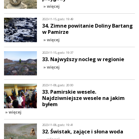
» więcej
2023-11-15, godz. 19:49
34. Zimne powitanie Doliny Bartang
w Pamirze
» więcej
2023-11-15, godz. 19:37
33. Najwyższy nocleg w regionie
» więcej
2023-11-08, godz. 20:00
33. Pamirskie wesele.
Najdziwniejsze wesele na jakim
byłem
» więcej
2023-11-08, godz. 19:41
32. Świstak, zające i słona woda