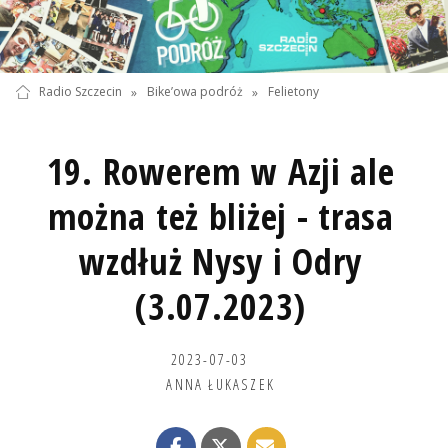
Radio Szczecin
»
Bike’owa podróż
»
Felietony
19. Rowerem w Azji ale
można też bliżej - trasa
wzdłuż Nysy i Odry
(3.07.2023)
2023-07-03
ANNA ŁUKASZEK