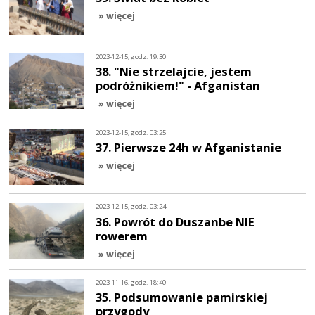
» więcej
2023-12-15, godz. 19:30
38. "Nie strzelajcie, jestem
podróżnikiem!" - Afganistan
» więcej
2023-12-15, godz. 03:25
37. Pierwsze 24h w Afganistanie
» więcej
2023-12-15, godz. 03:24
36. Powrót do Duszanbe NIE
rowerem
» więcej
2023-11-16, godz. 18:40
35. Podsumowanie pamirskiej
przygody