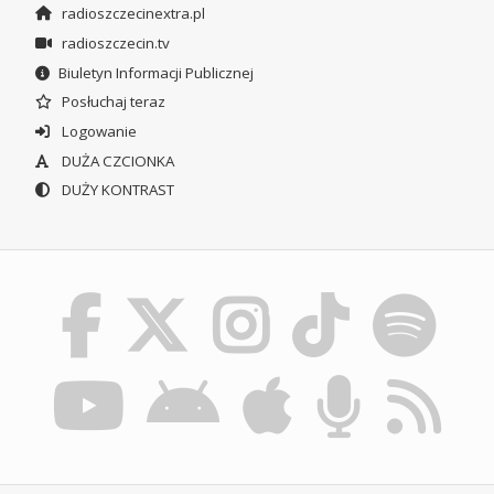
radioszczecinextra.pl
radioszczecin.tv
Biuletyn Informacji Publicznej
Posłuchaj teraz
Logowanie
DUŻA CZCIONKA
DUŻY KONTRAST