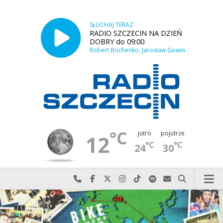
SŁUCHAJ TERAZ
RADIO SZCZECIN NA DZIEŃ
DOBRY do 09:00
Robert Bochenko, Jarosław Gowin
°C
jutro
pojutrze
12
°C
°C
24
30
Najlepiej po prostu do nas zadzwoń
Odwiedź nas na Facebook-u
Odwiedź nas na X
Odwiedź nas na Instagram-ie
Odwiedź nas na TikTok-u
Szukaj nas na Spotify
Wyślij do nas w
Szukaj