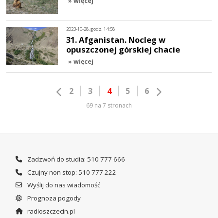
» więcej
2023-10-28, godz. 14:58
31. Afganistan. Nocleg w
opuszczonej górskiej chacie
» więcej
2
3
4
5
6
69 na 7 stronach
Zadzwoń do studia: 510 777 666
Czujny non stop: 510 777 222
Wyślij do nas wiadomość
Prognoza pogody
radioszczecin.pl