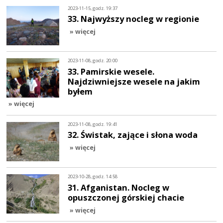
2023-11-15, godz. 19:37
33. Najwyższy nocleg w regionie
» więcej
2023-11-08, godz. 20:00
33. Pamirskie wesele.
Najdziwniejsze wesele na jakim
byłem
» więcej
2023-11-08, godz. 19:41
32. Świstak, zające i słona woda
» więcej
2023-10-28, godz. 14:58
31. Afganistan. Nocleg w
opuszczonej górskiej chacie
» więcej