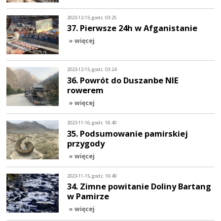
2023-12-15, godz. 03:25
37. Pierwsze 24h w Afganistanie
» więcej
2023-12-15, godz. 03:24
36. Powrót do Duszanbe NIE
rowerem
» więcej
2023-11-16, godz. 18:40
35. Podsumowanie pamirskiej
przygody
» więcej
2023-11-15, godz. 19:49
34. Zimne powitanie Doliny Bartang
w Pamirze
» więcej