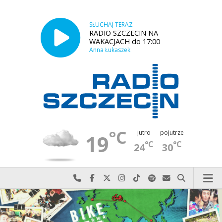
SŁUCHAJ TERAZ
RADIO SZCZECIN NA
WAKACJACH do 17:00
Anna Łukaszek
°C
jutro
pojutrze
19
°C
°C
24
30
Najlepiej po prostu do nas zadzwoń
Odwiedź nas na Facebook-u
Odwiedź nas na X
Odwiedź nas na Instagram-ie
Odwiedź nas na TikTok-u
Szukaj nas na Spotify
Wyślij do nas w
Szukaj