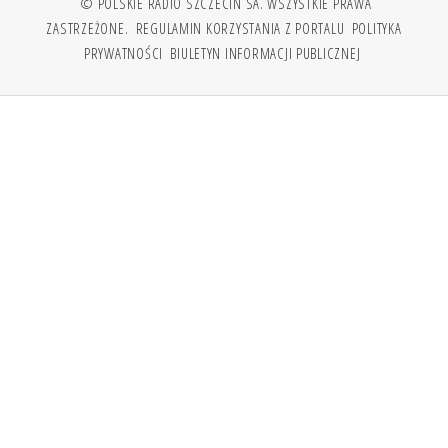
© POLSKIE RADIO SZCZECIN SA. WSZYSTKIE PRAWA
ZASTRZEŻONE.
REGULAMIN KORZYSTANIA Z PORTALU
POLITYKA
PRYWATNOŚCI
BIULETYN INFORMACJI PUBLICZNEJ