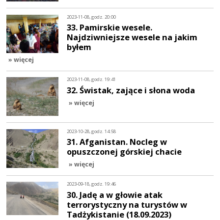
2023-11-08, godz. 20:00
33. Pamirskie wesele.
Najdziwniejsze wesele na jakim
byłem
» więcej
2023-11-08, godz. 19:41
32. Świstak, zające i słona woda
» więcej
2023-10-28, godz. 14:58
31. Afganistan. Nocleg w
opuszczonej górskiej chacie
» więcej
2023-09-18, godz. 19:46
30. Jadę a w głowie atak
terrorystyczny na turystów w
Tadżykistanie (18.09.2023)