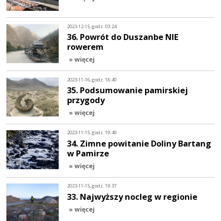
2023-12-15, godz. 03:24
36. Powrót do Duszanbe NIE
rowerem
» więcej
2023-11-16, godz. 18:40
35. Podsumowanie pamirskiej
przygody
» więcej
2023-11-15, godz. 19:49
34. Zimne powitanie Doliny Bartang
w Pamirze
» więcej
2023-11-15, godz. 19:37
33. Najwyższy nocleg w regionie
» więcej