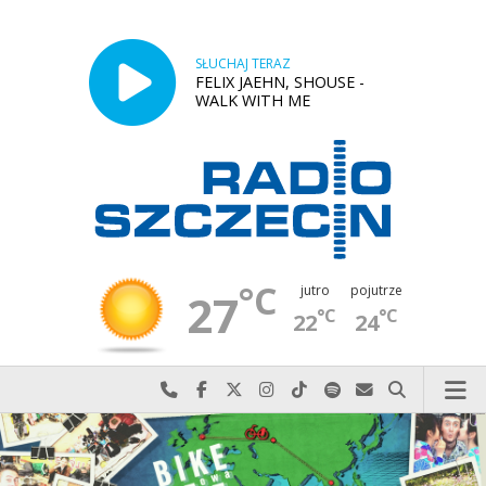
SŁUCHAJ TERAZ
FELIX JAEHN, SHOUSE -
WALK WITH ME
°C
jutro
pojutrze
27
°C
°C
22
24
Najlepiej po prostu do nas zadzwoń
Odwiedź nas na Facebook-u
Odwiedź nas na X
Odwiedź nas na Instagram-ie
Odwiedź nas na TikTok-u
Szukaj nas na Spotify
Wyślij do nas w
Szukaj