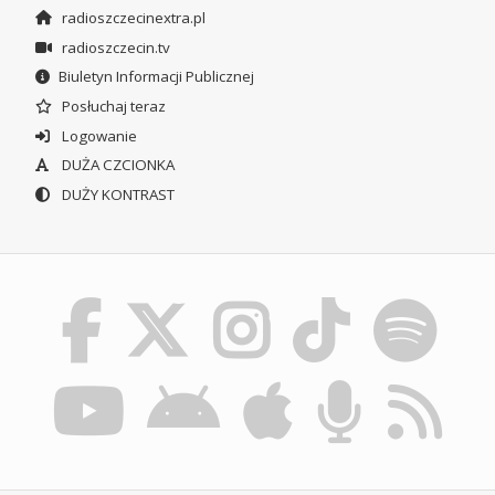
radioszczecinextra.pl
radioszczecin.tv
Biuletyn Informacji Publicznej
Posłuchaj teraz
Logowanie
DUŻA CZCIONKA
DUŻY KONTRAST