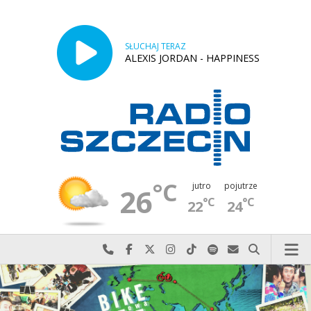
SŁUCHAJ TERAZ
ALEXIS JORDAN - HAPPINESS
°C
jutro
pojutrze
26
°C
°C
22
24
Najlepiej po prostu do nas zadzwoń
Odwiedź nas na Facebook-u
Odwiedź nas na X
Odwiedź nas na Instagram-ie
Odwiedź nas na TikTok-u
Szukaj nas na Spotify
Wyślij do nas w
Szukaj