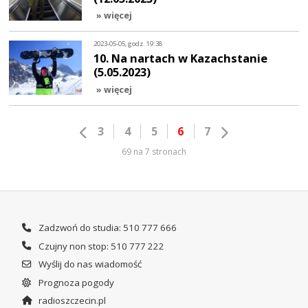
» więcej
2023-05-05, godz. 19:38
10. Na nartach w Kazachstanie
(5.05.2023)
» więcej
3
4
5
6
7
69 na 7 stronach
Zadzwoń do studia: 510 777 666
Czujny non stop: 510 777 222
Wyślij do nas wiadomość
Prognoza pogody
radioszczecin.pl