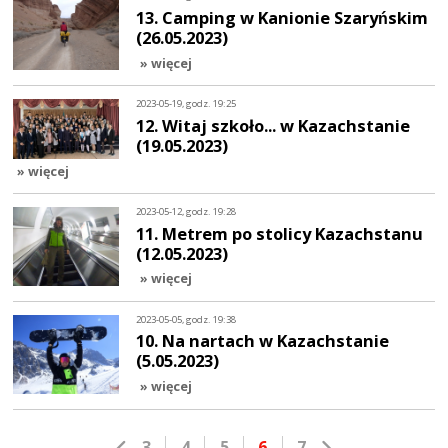
13. Camping w Kanionie Szaryńskim
(26.05.2023)
» więcej
2023-05-19, godz. 19:25
12. Witaj szkoło... w Kazachstanie
(19.05.2023)
» więcej
2023-05-12, godz. 19:28
11. Metrem po stolicy Kazachstanu
(12.05.2023)
» więcej
2023-05-05, godz. 19:38
10. Na nartach w Kazachstanie
(5.05.2023)
» więcej
3
4
5
6
7