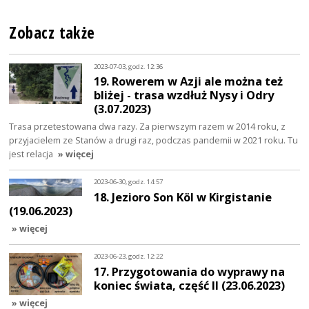
Zobacz także
2023-07-03, godz. 12:36
19. Rowerem w Azji ale można też
bliżej - trasa wzdłuż Nysy i Odry
(3.07.2023)
Trasa przetestowana dwa razy. Za pierwszym razem w 2014 roku, z
przyjacielem ze Stanów a drugi raz, podczas pandemii w 2021 roku. Tu
jest relacja
» więcej
2023-06-30, godz. 14:57
18. Jezioro Son Köl w Kirgistanie
(19.06.2023)
» więcej
2023-06-23, godz. 12:22
17. Przygotowania do wyprawy na
koniec świata, część II (23.06.2023)
» więcej