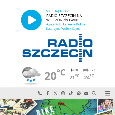
SŁUCHAJ TERAZ
RADIO SZCZECIN NA
WIECZÓR do 04:00
Agata Rokicka, Anna Kolmer,
Katarzyna Wolnik-Sayna
°C
jutro
pojutrze
20
°C
°C
21
24
Najlepiej po prostu do nas zadzwoń
Odwiedź nas na Facebook-u
Odwiedź nas na X
Odwiedź nas na Instagram-ie
Odwiedź nas na TikTok-u
Szukaj nas na Spotify
Wyślij do nas w
Szukaj