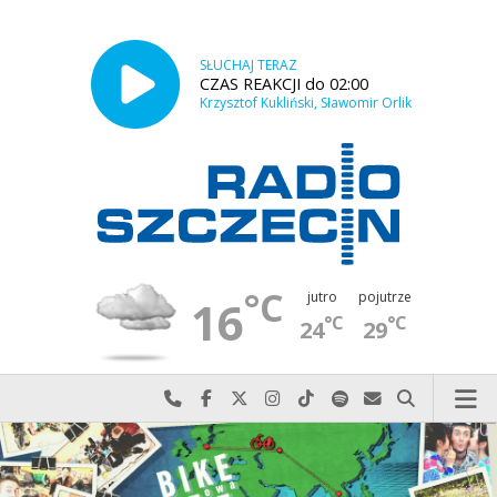
SŁUCHAJ TERAZ
CZAS REAKCJI do 02:00
Krzysztof Kukliński, Sławomir Orlik
°C
jutro
pojutrze
16
°C
°C
24
29
Najlepiej po prostu do nas zadzwoń
Odwiedź nas na Facebook-u
Odwiedź nas na X
Odwiedź nas na Instagram-ie
Odwiedź nas na TikTok-u
Szukaj nas na Spotify
Wyślij do nas w
Szukaj