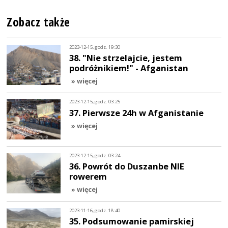
Zobacz także
2023-12-15, godz. 19:30
38. "Nie strzelajcie, jestem
podróżnikiem!" - Afganistan
» więcej
2023-12-15, godz. 03:25
37. Pierwsze 24h w Afganistanie
» więcej
2023-12-15, godz. 03:24
36. Powrót do Duszanbe NIE
rowerem
» więcej
2023-11-16, godz. 18:40
35. Podsumowanie pamirskiej