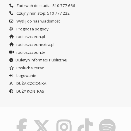
Zadzwoń do studia: 510 777 666
Czujny non stop: 510 777 222
Wyślij do nas wiadomość
Prognoza pogody
radioszczecin.pl
radioszczecinextra.pl
radioszczecin.tv
Biuletyn Informacji Publicznej
Posłuchaj teraz
Logowanie
DUŻA CZCIONKA
DUŻY KONTRAST