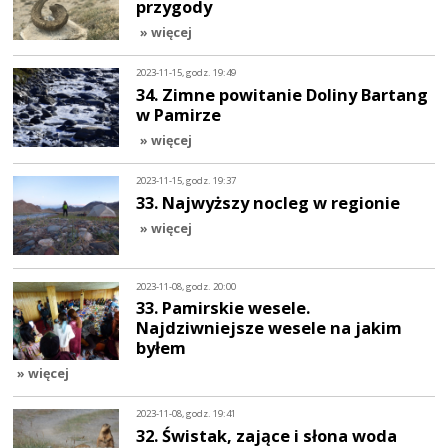
przygody
» więcej
2023-11-15, godz. 19:49
34. Zimne powitanie Doliny Bartang
w Pamirze
» więcej
2023-11-15, godz. 19:37
33. Najwyższy nocleg w regionie
» więcej
2023-11-08, godz. 20:00
33. Pamirskie wesele.
Najdziwniejsze wesele na jakim
byłem
» więcej
2023-11-08, godz. 19:41
32. Świstak, zające i słona woda