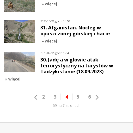
» więcej
2023-10-28, godz. 14:58
31. Afganistan. Nocleg w
opuszczonej górskiej chacie
» więcej
2023-09-18, godz. 19:46
30. Jadę a w głowie atak
terrorystyczny na turystów w
Tadżykistanie (18.09.2023)
» więcej
2
3
4
5
6
69 na 7 stronach