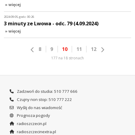
» więcej
2024-09-05, godz. 00:26
3 minuty ze Lwowa - odc. 79 (4.09.2024)
» więcej
8
9
10
11
12
177 na 18 stronach
Zadzwoń do studia: 510 777 666
Czujny non stop: 510 777 222
Wyślij do nas wiadomość
Prognoza pogody
radioszczecin.pl
radioszczecinextra.pl