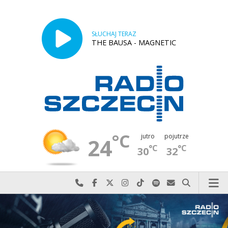
SŁUCHAJ TERAZ
THE BAUSA - MAGNETIC
°C
jutro
pojutrze
24
°C
°C
30
32
Najlepiej po prostu do nas zadzwoń
Odwiedź nas na Facebook-u
Odwiedź nas na X
Odwiedź nas na Instagram-ie
Odwiedź nas na TikTok-u
Szukaj nas na Spotify
Wyślij do nas w
Szukaj