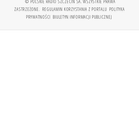
© POLSKIE RADIO SZCZECIN SA. WSZYSTKIE PRAWA
ZASTRZEŻONE.
REGULAMIN KORZYSTANIA Z PORTALU
POLITYKA
PRYWATNOŚCI
BIULETYN INFORMACJI PUBLICZNEJ