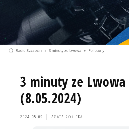
Radio Szczecin
»
3 minuty ze Lwowa
»
Felietony
3 minuty ze Lwowa 
(8.05.2024)
2024-05-09
AGATA ROKICKA