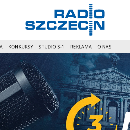
A
KONKURSY
STUDIO S-1
REKLAMA
O NAS