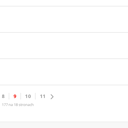
8
9
10
11
177 na 18 stronach