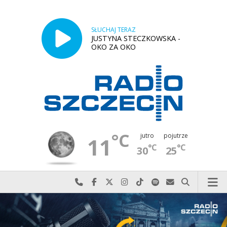
SŁUCHAJ TERAZ
JUSTYNA STECZKOWSKA -
OKO ZA OKO
°C
jutro
pojutrze
11
°C
°C
30
25
Najlepiej po prostu do nas zadzwoń
Odwiedź nas na Facebook-u
Odwiedź nas na X
Odwiedź nas na Instagram-ie
Odwiedź nas na TikTok-u
Szukaj nas na Spotify
Wyślij do nas w
Szukaj