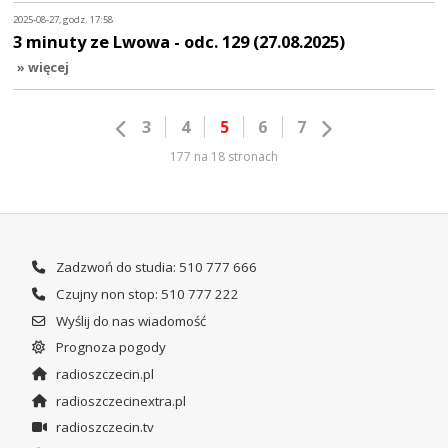
2025-08-27, godz. 17:58
3 minuty ze Lwowa - odc. 129 (27.08.2025)
» więcej
3
4
5
6
7
177 na 18 stronach
Zadzwoń do studia: 510 777 666
Czujny non stop: 510 777 222
Wyślij do nas wiadomość
Prognoza pogody
radioszczecin.pl
radioszczecinextra.pl
radioszczecin.tv