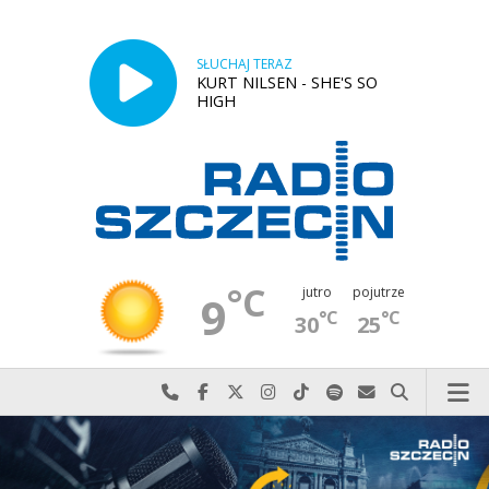
SŁUCHAJ TERAZ
KURT NILSEN - SHE'S SO
HIGH
°C
jutro
pojutrze
9
°C
°C
30
25
Najlepiej po prostu do nas zadzwoń
Odwiedź nas na Facebook-u
Odwiedź nas na X
Odwiedź nas na Instagram-ie
Odwiedź nas na TikTok-u
Szukaj nas na Spotify
Wyślij do nas w
Szukaj