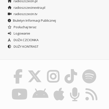
radioszczecin.pl
radioszczecinextra.pl
radioszczecin.tv
Biuletyn Informacji Publicznej
Posłuchaj teraz
Logowanie
DUŻA CZCIONKA
DUŻY KONTRAST