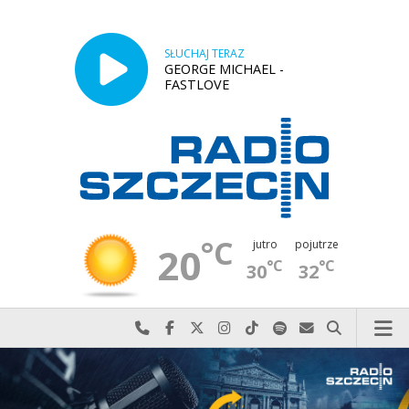
SŁUCHAJ TERAZ
GEORGE MICHAEL -
FASTLOVE
°C
jutro
pojutrze
20
°C
°C
30
32
Najlepiej po prostu do nas zadzwoń
Odwiedź nas na Facebook-u
Odwiedź nas na X
Odwiedź nas na Instagram-ie
Odwiedź nas na TikTok-u
Szukaj nas na Spotify
Wyślij do nas w
Szukaj