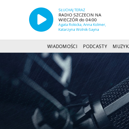
SŁUCHAJ TERAZ
RADIO SZCZECIN NA
WIECZÓR do 04:00
Agata Rokicka, Anna Kolmer,
Katarzyna Wolnik-Sayna
WIADOMOŚCI
PODCASTY
MUZYK