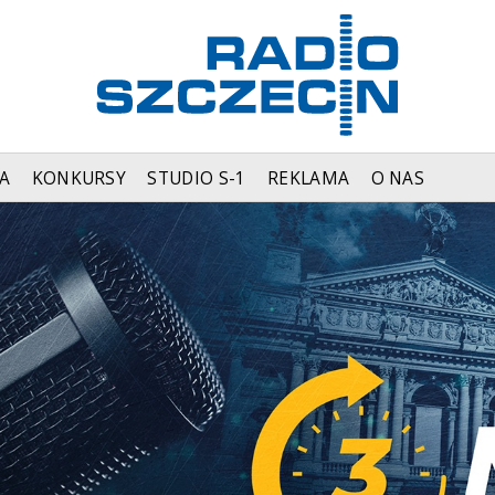
A
KONKURSY
STUDIO S-1
REKLAMA
O NAS