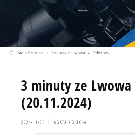
Radio Szczecin
»
3 minuty ze Lwowa
»
Felietony
3 minuty ze Lwowa 
(20.11.2024)
2024-11-20
AGATA ROKICKA