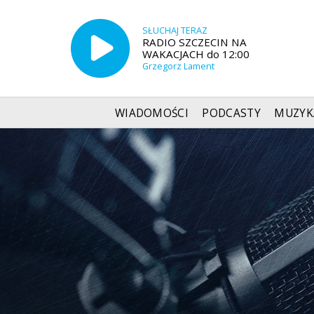
SŁUCHAJ TERAZ
RADIO SZCZECIN NA
WAKACJACH do 12:00
Grzegorz Lament
WIADOMOŚCI
PODCASTY
MUZYK