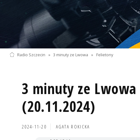
Radio Szczecin
»
3 minuty ze Lwowa
»
Felietony
3 minuty ze Lwowa 
(20.11.2024)
2024-11-20
AGATA ROKICKA