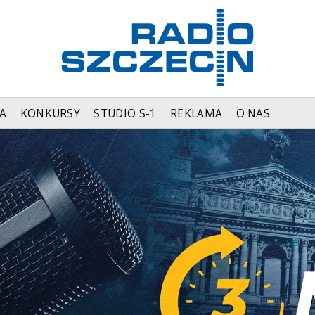
A
KONKURSY
STUDIO S-1
REKLAMA
O NAS