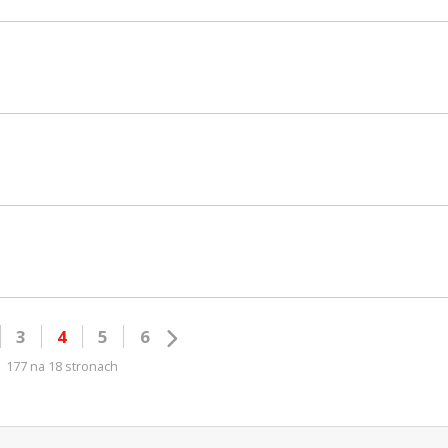
3
4
5
6
177 na 18 stronach