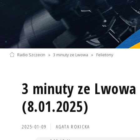
Radio Szczecin
»
3 minuty ze Lwowa
»
Felietony
3 minuty ze Lwowa 
(8.01.2025)
2025-01-09
AGATA ROKICKA