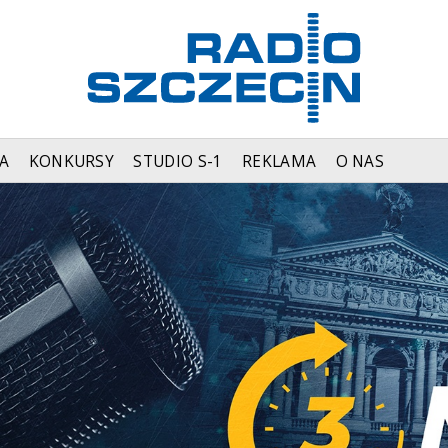
A
KONKURSY
STUDIO S-1
REKLAMA
O NAS