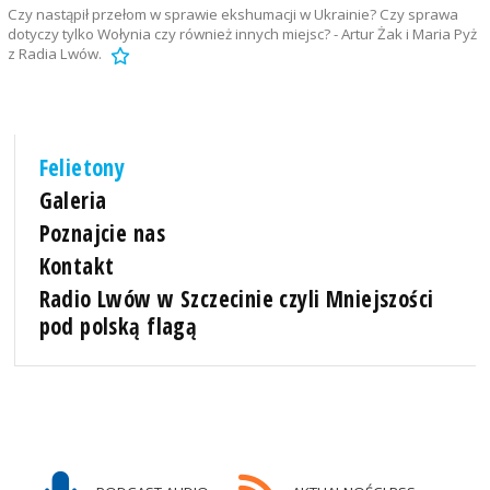
Czy nastąpił przełom w sprawie ekshumacji w Ukrainie? Czy sprawa
dotyczy tylko Wołynia czy również innych miejsc? - Artur Żak i Maria Pyż
z Radia Lwów.
Felietony
Galeria
Poznajcie nas
Kontakt
Radio Lwów w Szczecinie czyli Mniejszości
pod polską flagą