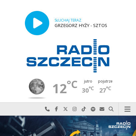
SŁUCHAJ TERAZ
GRZEGORZ HYŻY - SZTOS
°C
jutro
pojutrze
12
°C
°C
30
27
Najlepiej po prostu do nas zadzwoń
Odwiedź nas na Facebook-u
Odwiedź nas na X
Odwiedź nas na Instagram-ie
Odwiedź nas na TikTok-u
Szukaj nas na Spotify
Wyślij do nas w
Szukaj