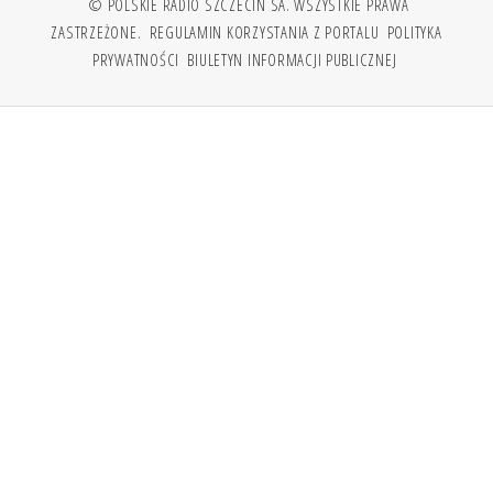
© POLSKIE RADIO SZCZECIN SA. WSZYSTKIE PRAWA
ZASTRZEŻONE.
REGULAMIN KORZYSTANIA Z PORTALU
POLITYKA
PRYWATNOŚCI
BIULETYN INFORMACJI PUBLICZNEJ