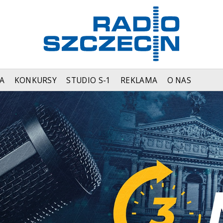
A
KONKURSY
STUDIO S-1
REKLAMA
O NAS