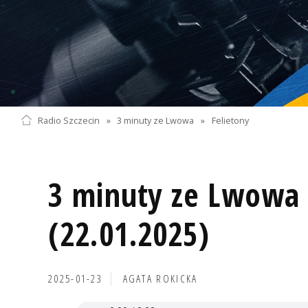
Radio Szczecin
»
3 minuty ze Lwowa
»
Felietony
3 minuty ze Lwowa 
(22.01.2025)
2025-01-23
AGATA ROKICKA