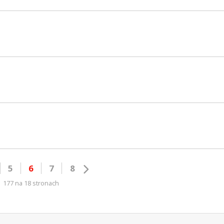
5
6
7
8
177 na 18 stronach