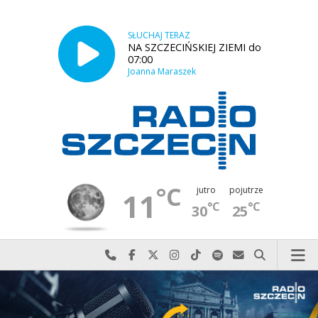
SŁUCHAJ TERAZ
NA SZCZECIŃSKIEJ ZIEMI do
07:00
Joanna Maraszek
°C
jutro
pojutrze
11
°C
°C
30
25
Najlepiej po prostu do nas zadzwoń
Odwiedź nas na Facebook-u
Odwiedź nas na X
Odwiedź nas na Instagram-ie
Odwiedź nas na TikTok-u
Szukaj nas na Spotify
Wyślij do nas w
Szukaj