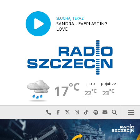
SŁUCHAJ TERAZ
SANDRA - EVERLASTING
LOVE
°C
jutro
pojutrze
17
°C
°C
22
23
Najlepiej po prostu do nas zadzwoń
Odwiedź nas na Facebook-u
Odwiedź nas na X
Odwiedź nas na Instagram-ie
Odwiedź nas na TikTok-u
Szukaj nas na Spotify
Wyślij do nas w
Szukaj