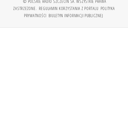
© POLSKIE RADIO SZCZECIN SA. WSZYSTKIE PRAWA
ZASTRZEŻONE.
REGULAMIN KORZYSTANIA Z PORTALU
POLITYKA
PRYWATNOŚCI
BIULETYN INFORMACJI PUBLICZNEJ