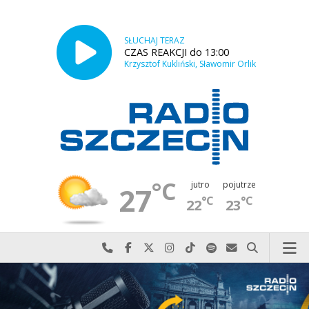
SŁUCHAJ TERAZ
CZAS REAKCJI do 13:00
Krzysztof Kukliński, Sławomir Orlik
°C
jutro
pojutrze
27
°C
°C
22
23
Najlepiej po prostu do nas zadzwoń
Odwiedź nas na Facebook-u
Odwiedź nas na X
Odwiedź nas na Instagram-ie
Odwiedź nas na TikTok-u
Szukaj nas na Spotify
Wyślij do nas w
Szukaj