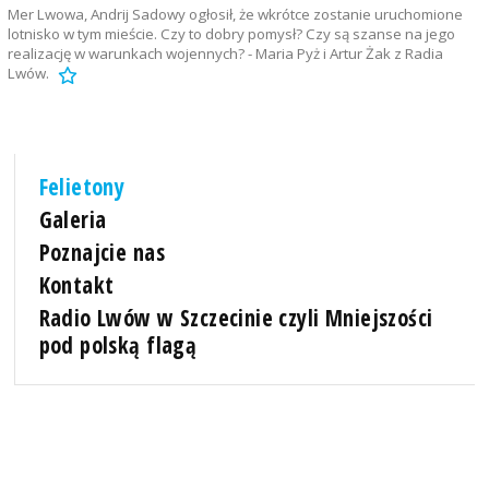
Mer Lwowa, Andrij Sadowy ogłosił, że wkrótce zostanie uruchomione
lotnisko w tym mieście. Czy to dobry pomysł? Czy są szanse na jego
realizację w warunkach wojennych? - Maria Pyż i Artur Żak z Radia
Lwów.
Felietony
Galeria
Poznajcie nas
Kontakt
Radio Lwów w Szczecinie czyli Mniejszości
pod polską flagą