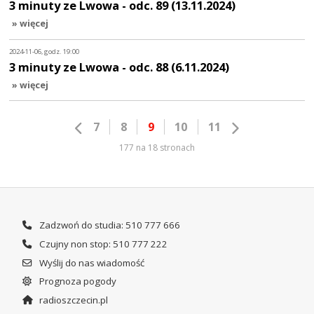
3 minuty ze Lwowa - odc. 89 (13.11.2024)
» więcej
2024-11-06, godz. 19:00
3 minuty ze Lwowa - odc. 88 (6.11.2024)
» więcej
7
8
9
10
11
177 na 18 stronach
Zadzwoń do studia: 510 777 666
Czujny non stop: 510 777 222
Wyślij do nas wiadomość
Prognoza pogody
radioszczecin.pl