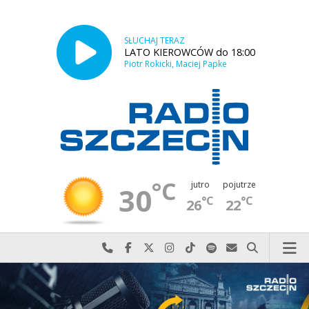
SŁUCHAJ TERAZ
LATO KIEROWCÓW do 18:00
Piotr Rokicki, Maciej Papke
°C
jutro
pojutrze
30
°C
°C
26
22
Najlepiej po prostu do nas zadzwoń
Odwiedź nas na Facebook-u
Odwiedź nas na X
Odwiedź nas na Instagram-ie
Odwiedź nas na TikTok-u
Szukaj nas na Spotify
Wyślij do nas w
Szukaj