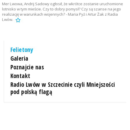
Mer Lwowa, Andrij Sadowy ogłosił, że wkrótce zostanie uruchomione
lotnisko w tym mieście. Czy to dobry pomysł? Czy są szanse na jego
realizację w warunkach wojennych? - Maria Pyż i Artur Żak z Radia
Lwów.
Felietony
Galeria
Poznajcie nas
Kontakt
Radio Lwów w Szczecinie czyli Mniejszości
pod polską flagą