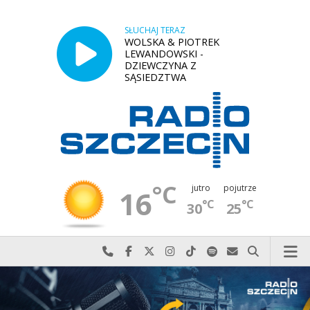
SŁUCHAJ TERAZ
WOLSKA & PIOTREK
LEWANDOWSKI -
DZIEWCZYNA Z
SĄSIEDZTWA
°C
jutro
pojutrze
16
°C
°C
30
25
Najlepiej po prostu do nas zadzwoń
Odwiedź nas na Facebook-u
Odwiedź nas na X
Odwiedź nas na Instagram-ie
Odwiedź nas na TikTok-u
Szukaj nas na Spotify
Wyślij do nas w
Szukaj