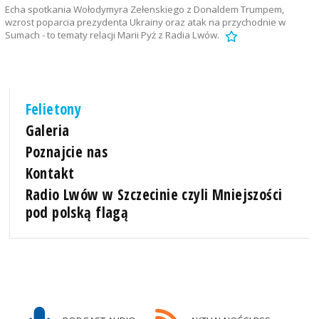
Echa spotkania Wołodymyra Zełenskiego z Donaldem Trumpem,
wzrost poparcia prezydenta Ukrainy oraz atak na przychodnie w
Sumach - to tematy relacji Marii Pyż z Radia Lwów.
Felietony
Galeria
Poznajcie nas
Kontakt
Radio Lwów w Szczecinie czyli Mniejszości
pod polską flagą