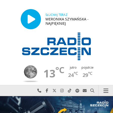
SŁUCHAJ TERAZ
WERONIKA SZYMAŃSKA -
NAJPIĘKNIEJ
°C
jutro
pojutrze
13
°C
°C
24
29
Najlepiej po prostu do nas zadzwoń
Odwiedź nas na Facebook-u
Odwiedź nas na X
Odwiedź nas na Instagram-ie
Odwiedź nas na TikTok-u
Szukaj nas na Spotify
Wyślij do nas w
Szukaj