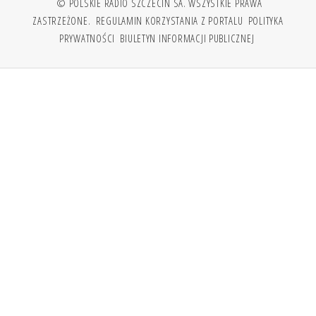
© POLSKIE RADIO SZCZECIN SA. WSZYSTKIE PRAWA
ZASTRZEŻONE.
REGULAMIN KORZYSTANIA Z PORTALU
POLITYKA
PRYWATNOŚCI
BIULETYN INFORMACJI PUBLICZNEJ