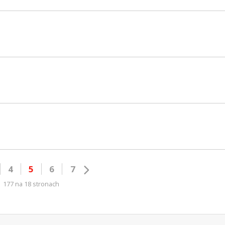
4
5
6
7
177 na 18 stronach