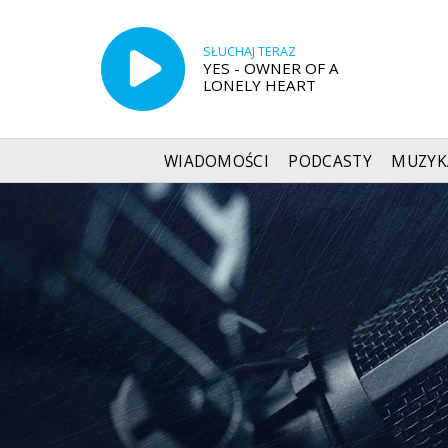
SŁUCHAJ TERAZ
YES - OWNER OF A
LONELY HEART
WIADOMOŚCI
PODCASTY
MUZYK