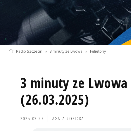
Radio Szczecin
»
3 minuty ze Lwowa
»
Felietony
3 minuty ze Lwowa 
(26.03.2025)
2025-03-27
AGATA ROKICKA