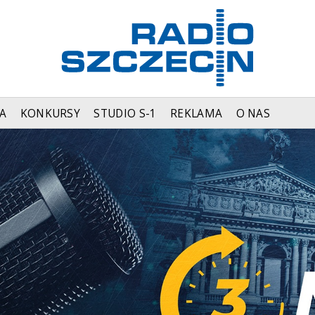
A
KONKURSY
STUDIO S-1
REKLAMA
O NAS