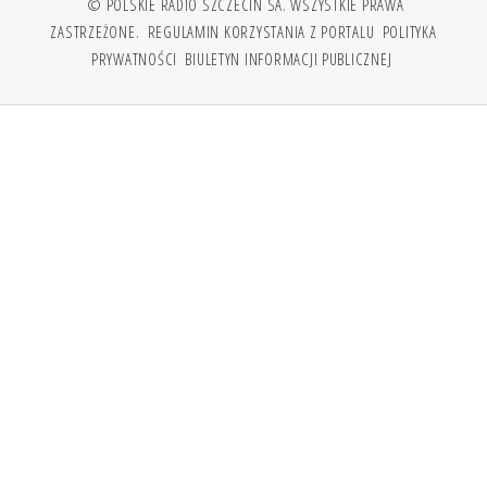
© POLSKIE RADIO SZCZECIN SA. WSZYSTKIE PRAWA
ZASTRZEŻONE.
REGULAMIN KORZYSTANIA Z PORTALU
POLITYKA
PRYWATNOŚCI
BIULETYN INFORMACJI PUBLICZNEJ