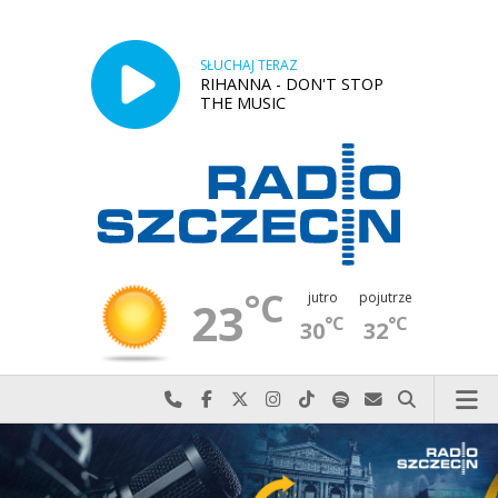
SŁUCHAJ TERAZ
RIHANNA - DON'T STOP
THE MUSIC
°C
jutro
pojutrze
23
°C
°C
30
32
Najlepiej po prostu do nas zadzwoń
Odwiedź nas na Facebook-u
Odwiedź nas na X
Odwiedź nas na Instagram-ie
Odwiedź nas na TikTok-u
Szukaj nas na Spotify
Wyślij do nas w
Szukaj