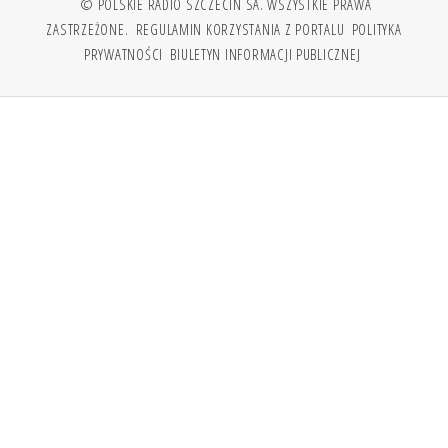
© POLSKIE RADIO SZCZECIN SA. WSZYSTKIE PRAWA
ZASTRZEŻONE.
REGULAMIN KORZYSTANIA Z PORTALU
POLITYKA
PRYWATNOŚCI
BIULETYN INFORMACJI PUBLICZNEJ