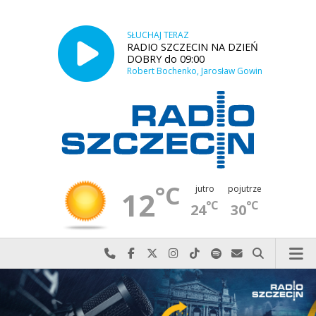
SŁUCHAJ TERAZ
RADIO SZCZECIN NA DZIEŃ
DOBRY do 09:00
Robert Bochenko, Jarosław Gowin
°C
jutro
pojutrze
12
°C
°C
24
30
Najlepiej po prostu do nas zadzwoń
Odwiedź nas na Facebook-u
Odwiedź nas na X
Odwiedź nas na Instagram-ie
Odwiedź nas na TikTok-u
Szukaj nas na Spotify
Wyślij do nas w
Szukaj