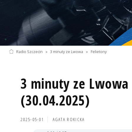
Radio Szczecin
»
3 minuty ze Lwowa
»
Felietony
3 minuty ze Lwowa 
(30.04.2025)
2025-05-01
AGATA ROKICKA