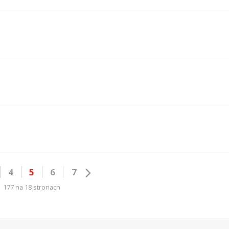
4
5
6
7
177 na 18 stronach