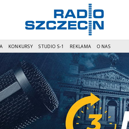
A
KONKURSY
STUDIO S-1
REKLAMA
O NAS