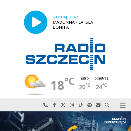
SŁUCHAJ TERAZ
MADONNA - LA ISLA
BONITA
°C
jutro
pojutrze
18
°C
°C
20
24
Najlepiej po prostu do nas zadzwoń
Odwiedź nas na Facebook-u
Odwiedź nas na X
Odwiedź nas na Instagram-ie
Odwiedź nas na TikTok-u
Szukaj nas na Spotify
Wyślij do nas w
Szukaj