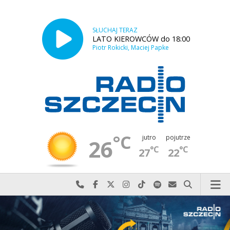
SŁUCHAJ TERAZ
LATO KIEROWCÓW do 18:00
Piotr Rokicki, Maciej Papke
°C
jutro
pojutrze
26
°C
°C
27
22
Najlepiej po prostu do nas zadzwoń
Odwiedź nas na Facebook-u
Odwiedź nas na X
Odwiedź nas na Instagram-ie
Odwiedź nas na TikTok-u
Szukaj nas na Spotify
Wyślij do nas w
Szukaj